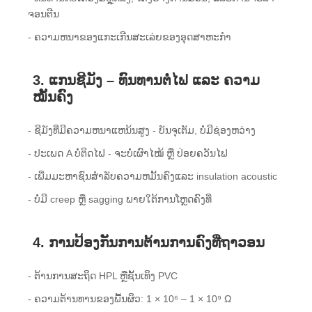
ຈອນ​ຕີນ​
- ຄວາມຫນາຂອງແກະເກີນສະເລ່ຍຂອງອຸດສາຫະກໍາ
3. ແກນຊີມັງ – ທົນທານຕໍ່ໄຟ ແລະ ຄວາມ
ໝັ້ນຄົງ
- ຊີມັງທີ່ມີຄວາມຫນາແຫນ້ນສູງ - ບັນຈຸເຕັມ, ບໍ່ມີຊ່ອງຫວ່າງ
- ປະເພດ A ບໍ່ຕິດໄຟ - ຈະບໍ່ເຜົາໄໝ້ ຫຼື ປ່ອຍຄວັນໄຟ
- ເພີ່ມມະຫາຊົນສໍາລັບຄວາມຫມັ້ນຄົງແລະ insulation acoustic
- ບໍ່ມີ creep ຫຼື sagging ພາຍໃຕ້ການໂຫຼດຄົງທີ່
4. ການປ້ອງກັນການຕ້ານການຄົງທີ່ຖາວອນ
- ຕ້ານການສະຖິດ HPL ຫຼືຊັ້ນເທິງ PVC
- ຄວາມຕ້ານທານຂອງພື້ນຜິວ: 1 × 10⁶ – 1 × 10⁹ Ω