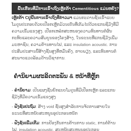
ພື້ນເຮືອນທີ່ມີການເຂົ້າເຖິງເຫຼັກກ້າ Cementitious ແມ່ນຫຍັງ?
ເຫຼັກກ້າ Cປູພື້ນການເຂົ້າເຖິງທີ່ກ່າວມາ
ແມ່ນກະດານຊັ້ນເຂົ້າແບບ
ໂມດູນປະກອບດ້ວຍເປືອກເຫຼັກມ້ວນເຢັນທີ່ເຕັມໄປດ້ວຍແກນຊີມັງທີ່ມີ
ຄວາມເຂັ້ມແຂງສູງ. ເປືອກເຫລໍກສະຫນອງຄວາມທົນທານຕໍ່ຜົນ
ກະທົບແລະຄວາມສົມບູນຂອງໂຄງສ້າງ, ໃນຂະນະທີ່ແກນຊີມັງເພີ່ມ
ມະຫາຊົນ, ຄວາມຕ້ານທານໄຟ, ແລະ insulation acoustic. ການ
ປະສົມປະສານນີ້ສ້າງຊັ້ນສູງທີ່ຫມັ້ນຄົງ, ຮາບພຽງ, ແລະທົນທານຕໍ່
ສະພາບແວດລ້ອມດ້ານວິຊາການ.
ຄໍານິຍາມຜະລິດຕະພັນ & ຫນ້າທີ່ຫຼັກ
-
ຄໍານິຍາມ
: ເປັນແຜງຊັ້ນຍົກແບບໂມດູນທີ່ມີເປືອກເຫຼັກ ແລະແກນ
ຊີມັງທີ່ມີຄວາມເຂັ້ມແຂງສູງ
-
ຟັງຊັນປະຖົມ
: ສ້າງ void ຊັ້ນສູງສໍາລັບການຈັດການສາຍໃນ
ຂະນະທີ່ສະຫນັບສະຫນູນອຸປະກອນຫນັກ
-
ຟັງຊັນເພີ່ມເຕີມ
: ການປ້ອງກັນການຕ້ານການ static, ການຕໍ່ຕ້ານ
ໄຟ, insulation acoustic, ສະຫນັບສະຫນູນອຸປະກອນ