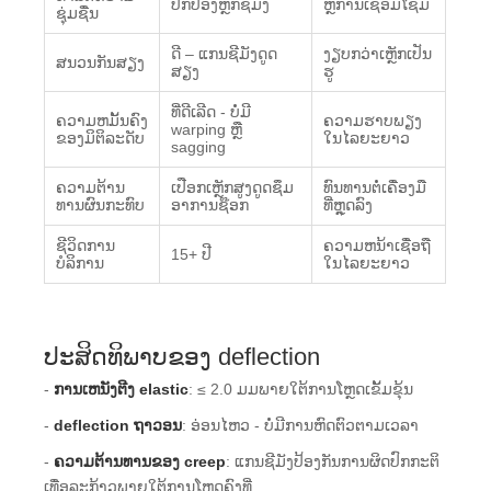
ປົກປ້ອງຫຼັກຊີມັງ
ຫຼືການເຊື່ອມໂຊມ
ຊຸ່ມຊື່ນ
ດີ – ແກນຊີມັງດູດ
ງຽບກວ່າເຫຼັກເປັນ
ສນວນກັນສຽງ
ສຽງ
ຮູ
ທີ່​ດີ​ເລີດ - ບໍ່​ມີ
ຄວາມຫມັ້ນຄົງ
ຄວາມຮາບພຽງ
warping ຫຼື
ຂອງມິຕິລະດັບ
ໃນໄລຍະຍາວ
sagging​
ຄວາມຕ້ານ
ເປືອກ​ເຫຼັກ​ສູງ​ດູດ​ຊຶມ​
ທົນທານຕໍ່ເຄື່ອງມື
ທານຜົນກະທົບ
ອາ​ການ​ຊ໊ອກ​
ທີ່ຫຼຸດລົງ
ຊີວິດການ
ຄວາມຫນ້າເຊື່ອຖື
15+ ປີ
ບໍລິການ
ໃນໄລຍະຍາວ
ປະສິດທິພາບຂອງ deflection
-
ການເຫນັງຕີງ elastic
: ≤ 2.0 ມມພາຍໃຕ້ການໂຫຼດເຂັ້ມຂຸ້ນ
-
deflection ຖາວອນ
: ອ່ອນໄຫວ - ບໍ່ມີການຫົດຕົວຕາມເວລາ
-
ຄວາມຕ້ານທານຂອງ creep
: ແກນຊີມັງປ້ອງກັນການຜິດປົກກະຕິ
ເທື່ອລະກ້າວພາຍໃຕ້ການໂຫຼດຄົງທີ່