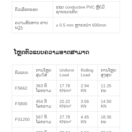
ແຖບ conductive PVC ຫຼືບໍ່ມີ
ຕົວເລືອກຂອບ
ຊາຍແດນຕິດ
ຄວາມທົນທານ ຮາບ
≤ 0.5 mm ຫຼາຍກວ່າ 600mm
ພຽງ
ໂຫຼດຕົວແບບຄວາມອາດສາມາດ
ການໂຫຼດ
Uniform
Rolling
ການໂຫຼດ
ຕົວແບບ
ສຸມໃສ່
Load
Load
ສູງສຸດ
363 ກິ​
17.78
2.94
11.25
FS662
ໂລກ​ຣາມ
KN/m²
KN
ກນ
454 ກິ​
22.22
3.56
14.50
FS800
ໂລກ​ຣາມ
KN/m²
KN
KN
567 ກິ​
27.78
4.45
18.36
FS1250
ໂລກ​ຣາມ
KN/m²
KN
ກນ