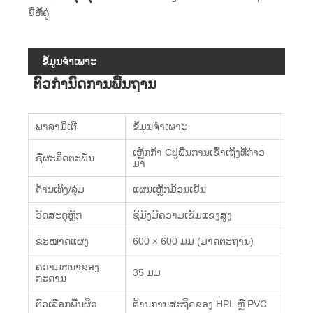
ຍີ່ຫໍ້ຄູ່
ຂໍ້ມູນຈໍາເພາະ
ຕົວກໍານົດການພື້ນຖານ
ພາລາມິເຕີ
ຂໍ້ມູນຈໍາເພາະ
ເຫຼັກກ້າ Cປູພື້ນການເຂົ້າເຖິງທີ່ກ່າວ
ຊື່ຜະລິດຕະພັນ
ມາ
ດ້ານເທິງ/ລຸ່ມ
ແຜ່ນເຫຼັກມ້ວນເຢັນ
ວັດສະດຸຫຼັກ
ຊີມັງມີຄວາມເຂັ້ມແຂງສູງ
ຂະໜາດແຜງ
600 × 600 ມມ (ມາດຕະຖານ)
ຄວາມຫນາຂອງ
35 ມມ
ກະດານ
ຕົວເລືອກພື້ນຜິວ
ຕ້ານການສະຖິດຂອງ HPL ຫຼື PVC