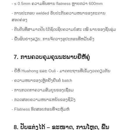
- ≤ 0.5mm ຄວາມທົນທານ flatness ຫຼາຍກວ່າ 600mm
- ການປະກອບ welded ຮັບປະກັນຄວາມຫນາຂອງກະດານ
ສອດຄ່ອງ
- ຕີນຕີນທີ່ສາມາດປັບໄດ້ຊົດເຊີຍຄວາມບໍ່ສະ ເໝີ ພາບຂອງຊັ້ນລຸ່ມ
- ພື້ນຜິວຍ່າງລຽບ, ການຈັດວາງອຸປະກອນທີ່ຫມັ້ນຄົງ
7. ການຄວບຄຸມຄຸນນະພາບຍີ່ຫໍ້ຄູ່
- ຍີ່ຫໍ້ Huahong ແລະ Ouli - ມາດຕະຖານທີ່ເຂັ້ມງວດດຽວກັນ
- ຄວາມຫນາຂອງເຫຼັກຢັ້ງຢືນຕໍ່ batch
- ການກວດກາຄວາມສົມບູນຂອງເຊື່ອມ
- ກວດສອບຄວາມຫນາແຫນ້ນຂອງຊີມັງ
- Flatness ທົດສອບກ່ອນທີ່ຈະຫຸ້ມຫໍ່
8. ປັບແຕ່ງໄດ້ – ຂະໜາດ, ການໂຫຼດ, ພື້ນ