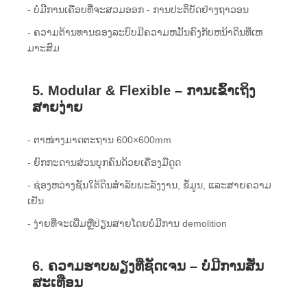
- ບໍ່​ມີ​ການ​ເຄືອບ​ທີ່​ຈະ​ສວມ​ອອກ - ການ​ປະ​ຕິ​ບັດ​ຢ່າງ​ຖາ​ວອນ​
- ຄວາມຕ້ານທານຂອງລະບົບມີຄວາມຫມັ້ນຄົງກັບຫນ້າດິນທີ່ເຫ
ມາະສົມ
5. Modular & Flexible – ການເຂົ້າເຖິງ
ສາຍງ່າຍ
- ຕາໜ່າງມາດຕະຖານ 600×600mm
- ຍົກກະດານສ່ວນບຸກຄົນດ້ວຍເຄື່ອງມືດູດ
- ຊ່ອງຫວ່າງຊັ້ນໃຕ້ດິນສໍາລັບພະລັງງານ, ຂໍ້ມູນ, ແລະສາຍຄວາມ
ເຢັນ
- ງ່າຍທີ່ຈະເພີ່ມຫຼືປ່ຽນສາຍໂດຍບໍ່ມີການ demolition
6. ຄວາມຮາບພຽງທີ່ຊັດເຈນ – ບໍ່ມີການສັ່ນ
ສະເທືອນ