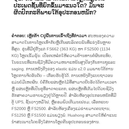
ປະເພດຊັ້ນທີ່ຍົກຂຶ້ນມາແນວໃດ? ມັນຈະ
ຜິດປົກກະຕິພາຍໃຕ້ອຸປະກອນຫນັກ?
ຄໍາຕອບ:
ເຫຼັກກ້າ
C
ປູພື້ນການເຂົ້າເຖິງທີ່ກ່າວມາ
ສະຫນອງຄວາມ
ສາມາດໃນການໂຫຼດເທົ່າກັບຫຼືເກີນຜະລິດຕະພັນທີ່ແຂ່ງຂັນຫຼາຍ
ທີ່ສຸດ. ຮຸ່ນທີ່ມີຢູ່ຕັ້ງແຕ່ FS662 (363 KG) ຫາ FS2500 (1134
KG) ໂຫຼດເຂັ້ມຂຸ້ນ. ເປືອກເຫລໍກໃຫ້ຄວາມຕ້ານທານຕໍ່ຜົນກະທົບ,
ໃນຂະນະທີ່ແກນຊີມັງທີ່ມີຄວາມຫນາແຫນ້ນສູງປ້ອງກັນການຖູແລະ
saging. ການເຫນັງຕີງຂອງ elastic ແມ່ນ ≤2.0 ມມພາຍໃຕ້ການ
ໂຫຼດການຈັດອັນດັບ – ເກືອບຮັບຮູ້ໄດ້. ການເຫນັງຕີງແບບຖາວອນ
ແມ່ນບໍ່ມີເຫດຜົນ. ບໍ່ຄືກັບແຜ່ນຫຼັກໄມ້ທີ່ສາມາດບີບອັດໄດ້ຕາມເວລາ
ຫຼື ແຜ່ນເຫຼັກທີ່ເປັນຮູທີ່ອາດຈະແຕກ, ແຜ່ນເຫຼັກທີ່ເຕັມໄປດ້ວຍຊີມັງ
ຮັກສາຄວາມຮາບພຽງຢູ່ໄດ້ຫຼາຍປີ. ສໍາລັບຫ້ອງອຸປະກອນຫນັກທີ່ມີ
ຕູ້ UPS, ຊັ້ນວາງຫມໍ້ໄຟ, ຫຼືຄອມພິວເຕີເມນເຟຣມ, ເລືອກແບບ
FS2000 ຫຼື FS2500. ສໍາລັບຫ້ອງເຄື່ອງແມ່ຂ່າຍມາດຕະຖານ,
FS1250 ຫຼື FS1500 ແມ່ນພຽງພໍ. Huahong ສາມາດໃຫ້ຄໍາແນະ
ນໍາສະເພາະໂດຍອີງໃສ່ການໂຫຼດຕີນອຸປະກອນຂອງທ່ານ.