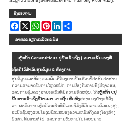
ສະຫຼາດໂດຍບໍ່ຕ້ອງທໍາລາຍທະນາຄານ. Huahong Floor ຈັດສົ່ງ.
ສົ່ງສອບຖາມ
Facebook
X
WhatsApp
Pinterest
LinkedIn
Share
ລາຍ​ລະ​ອຽດ​ຜະ​ລິດ​ຕະ​ພັນ
ເຫຼັກກ້າ Cementitious ປູພື້ນເຂົ້າເຖິງ | ຄວາມເຂັ້ມແຂງທີ່
ເຊື່ອຖືໄດ້ສໍາລັບສູນຂໍ້ມູນ & ຫ້ອງການ
ສູນຂໍ້ມູນແລະຫ້ອງຄອມພິວເຕີຕ້ອງການພື້ນເຮືອນທີ່ປະສົມປະສານ
ຄວາມສາມາດໃນການໂຫຼດຫນັກ, ການປ້ອງກັນການຄົງທີ່ຖາວອນ,
ແລະການຄຸ້ມຄອງສາຍເຄເບີ້ນທີ່ມີຄວາມຍືດຫຍຸ່ນ. ໄດ້
ເຫຼັກກ້າ Cປູ
ພື້ນການເຂົ້າເຖິງທີ່ກ່າວມາ
ຈາກ
ຊັ້ນ ຫົວຫົງ
ສະຫນອງຢ່າງແທ້ຈິງ
ວ່າ. ຜະລິດຈາກເຫຼັກມ້ວນເຢັນທີ່ມີແກນຊີມັງທີ່ມີຄວາມເຂັ້ມແຂງສູງ,
ລະບົບຊັ້ນສູງແບບໂມດູນນີ້ສະຫນອງຄວາມຫມັ້ນຄົງຂອງໂຄງສ້າງ
ພິເສດ, ທົນທານຕໍ່ໄຟ, ແລະຄວາມທົນທານໃນໄລຍະຍາວ.