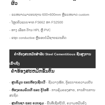
ຜິວ
- ຂະຫນາດມາດຕະຖານ 600×600mm ຫຼືຂະຫນາດ custom
- ໂຫຼດຕົວແບບຈາກ FS662 ຫາ FS2500
- ທາງ ເລືອກ ດ້ານ HPL ຫຼື PVC
- ແຖບ conductive ຫຼືຂອບບໍ່ມີຊາຍແດນຕິດ
ຄໍາຮ້ອງສະຫມັກສໍາລັບ Steel Cementitious ຊັ້ນສູງການ
ເຂົ້າເຖິງ
ຄໍາຮ້ອງສະຫມັກຂັ້ນຕົ້ນ
-
ສູນຂໍ້ມູນ ແລະຫ້ອງເຊີບເວີ
- ຊັ້ນວາງໜັກ, ຕູ້ລະບາຍຄວາມເຢັນ
-
ຫ້ອງຄອມພິວເຕີ ແລະ ຕູ້ໄອທີ
- ການ​ຄຸ້ມ​ຄອງ​ສາຍ​, ການ​ຕ້ານ​ການ​
ສະ​ຖິດ​
-
ສູນບັນຊາ ແລະ ຄວບຄຸມ
- ພື້ນ​ທີ່​ເຊື່ອ​ຖື​ໄດ້​, ຄວາມ​ຫມັ້ນ​ຄົງ​