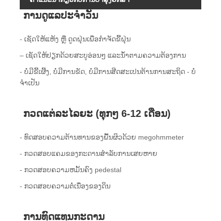
ການດູແລປະຈໍາວັນ
- ເຊັດໃຫ້ແຫ້ງ ຫຼື ດູດຝຸ່ນເພື່ອກຳຈັດຂີ້ຝຸ່ນ
– ເຊັດໃຫ້ປຽກດ້ວຍສະບູອ່ອນໆ ແລະນໍ້າຕາມຄວາມຕ້ອງການ
- ບໍ່​ມີ​ຂີ້​ເຜີ້ງ​, ບໍ່​ມີ​ການ​ຂັດ​, ບໍ່​ມີ​ການ​ສີດ​ສະ​ເປນ​ຕ້ານ​ການ​ສະ​ຖິດ - ບໍ່​
ຈໍາ​ເປັນ​
ກວດແຕ່ລະໄລຍະ (ທຸກໆ 6-12 ເດືອນ)
- ທົດສອບຄວາມຕ້ານທານຂອງພື້ນຜິວດ້ວຍ megohmmeter
- ກວດ​ສອບ​ແຄມ​ຂອງ​ກະ​ດານ​ສໍາ​ລັບ​ການ​ເສຍ​ຫາຍ​
- ກວດ​ສອບ​ຄວາມ​ຫມັ້ນ​ຄົງ pedestal​
- ກວດ​ສອບ​ຄວາມ​ຕໍ່​ເນື່ອງ​ຂອງ​ດິນ​
ການທົດແທນກະດານ