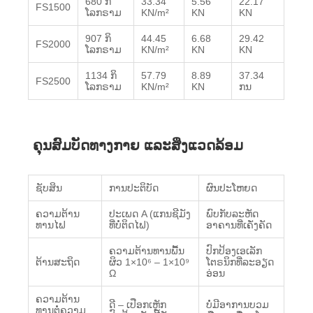
680 ກິ​
33.34
5.56
22.17
FS1500
ໂລກ​ຣາມ
KN/m²
KN
KN
907 ກິ​
44.45
6.68
29.42
FS2000
ໂລກ​ຣາມ
KN/m²
KN
KN
1134 ກິ​
57.79
8.89
37.34
FS2500
ໂລກ​ຣາມ
KN/m²
KN
ກນ
ຄຸນສົມບັດທາງກາຍ ແລະສິ່ງແວດລ້ອມ
ຊັບສິນ
ການປະຕິບັດ
ຜົນປະໂຫຍດ
ຄວາມຕ້ານ
ປະເພດ A (ແກນຊີມັງ
ພົບກັບລະຫັດ
ທານໄຟ
ທີ່ບໍ່ຕິດໄຟ)
ອາຄານທີ່ເຄັ່ງຄັດ
ຄວາມຕ້ານທານພື້ນ
ປົກປ້ອງເອເລັກ
ຕ້ານສະຖິດ
ຜິວ 1×10⁶ – 1×10⁹
ໂຕຣນິກທີ່ລະອຽດ
Ω
ອ່ອນ
ຄວາມຕ້ານ
ດີ – ເປືອກເຫຼັກ
ບໍ່ມີອາການບວມ
ທານຕໍ່ຄວາມ