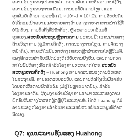
ຄວາມສົມບູນຂອງເປືອກເຫລໍກ, ຄວາມຜິດປົກກະຕິຂອງແກນຊີມັງ,
ຄວາມສົມບູນຂອງການເຊື່ອມ, ການປະຕິບັດການໂຫຼດ, ແລະ
ຄຸນສົມບັດຕ້ານການສະຖິດ (1 × 10⁶–1 × 10⁹ Ω). ການຮັບປະກັນ
ບໍ່ໄດ້ກວມເອົາຄວາມເສຍຫາຍທາງດ້ານຮ່າງກາຍຈາກການນໍາໃຊ້ທີ່
ບໍ່ຖືກຕ້ອງ, ການຕິດຕັ້ງທີ່ບໍ່ຖືກຕ້ອງ, ຫຼືສະພາບແວດລ້ອມທີ່
ຮຸນແຮງ.
ສະຫນັບສະຫນູນຫຼັງການຂາຍ
ປະກອບມີ: ເອກະສານທາງ
ດ້ານວິຊາການ (ຄູ່ມືການຕິດຕັ້ງ, ຕາຕະລາງການໂຫຼດ, ການຈັດວາງ
ຫນ້າດິນ), ການແກ້ໄຂບັນຫາຫ່າງໄກສອກຫຼີກຜ່ານການໂທຫຼືອີເມລ໌,
ແຜງທົດແທນສໍາລັບຂໍ້ບົກພ່ອງທີ່ໄດ້ຮັບການຢັ້ງຢືນ, ແລະການກວດ
ກາໃນພື້ນທີ່ທາງເລືອກສໍາລັບໂຄງການຂະຫນາດໃຫຍ່.
ສະຫນັບ
ສະຫນູນການຕິດຕັ້ງ
– Huahong ສາມາດສະຫນອງການວັດແທກ
ໃນສະຖານທີ່, ການອອກແບບລະບົບ, ແລະການຕິດຕັ້ງເປັນມືອາຊີບ
ໂດຍລູກເຮືອການຝຶກອົບຮົມ (ມີຢູ່ໃນຫຼາຍພາກພື້ນ). ສໍາລັບ
ໂຄງການສາກົນ, ຜູ້ຄຸມງານດ້ານວິຊາການສາມາດສະຫນອງການ
ຝຶກອົບຮົມຫ່າງໄກສອກຫຼີກຫຼືຢູ່ໃນສະຖານທີ່. ຕິດຕໍ່ Huahong ທີ່ມີ
ລາຍລະອຽດໂຄງການສໍາລັບການສະເຫນີສະຫນັບສະຫນູນທີ່ກໍາຫ
ນົດເອງ.
Q7: ຄຸນນະພາບຊັ້ນຂອງ Huahong