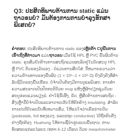
Q3: ປະສິດທິພາບຕ້ານການ static ແມ່ນ
ຖາວອນບໍ? ມັນຕ້ອງການການບໍາລຸງຮັກສາ
ພິເສດບໍ?
ຄໍາຕອບ:
ປະສິດທິພາບຕ້ານການ static ຂອງ
ເຫຼັກກ້າ Cປູພື້ນການ
ເຂົ້າເຖິງທີ່ກ່າວມາ
ແມ່ນ
ຖາວອນ
ເມື່ອໃຊ້ HPL ຫຼື PVC ພື້ນຜິວຕ້ານ
static. ຄຸນສົມບັດຕ້ານການສະຖິດແມ່ນຜະລິດຢູ່ໃນວັດສະດຸ HPL
ຫຼື PVC ຕົວຂອງມັນເອງ - ບໍ່ແມ່ນການສີດໃສ່. ນີ້ຫມາຍຄວາມວ່າ
ຄວາມຕ້ານທານຂອງພື້ນຜິວ (1 × 10⁶–1 × 10⁹ Ω) ຍັງຄົງຄົງທີ່ສໍາ
ລັບຊີວິດຂອງພື້ນເຮືອນ. ບໍ່ຈໍາເປັນຕ້ອງມີການດູແລພິເສດ. ການທໍາ
ຄວາມສະອາດເປັນປົກກະຕິດ້ວຍ mop ແຫ້ງຫຼືຜ້າປຽກຊຸ່ມດ້ວຍ
ສະບູອ່ອນແມ່ນພຽງພໍ. ຢ່າໃຊ້ຂີ້ເຜີ້ງ, ຂັດ, ຫຼືສີດຕ້ານການສະຖິດ -
ສິ່ງເຫຼົ່ານີ້ບໍ່ຈໍາເປັນແລະອາດຈະເຮັດໃຫ້ຕົກຄ້າງ insulating. ສໍາລັບ
ການປະຕິບັດລະບົບທີ່ເຫມາະສົມ, ໃຫ້ແນ່ໃຈວ່າເຄືອຂ່າຍດິນ
(pedestals, foil ທອງແດງ, ແລະແຖບ conductive) ໄດ້ຖືກຕິດຕັ້ງ
ຢ່າງຖືກຕ້ອງ. Huahong ໃຫ້​ການ​ຊີ້​ນໍາ​ຮູບ​ແບບ​ພື້ນ​ຖານ​. ການ
ທົດສອບແຕ່ລະໄລຍະ (ທຸກໆ 6-12 ເດືອນ) ດ້ວຍ megohmmeter