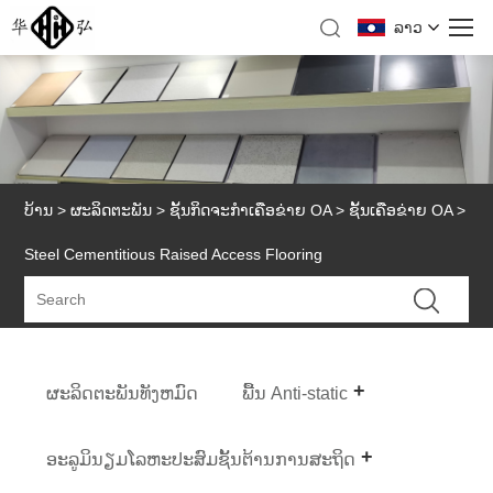
ລາວ
ບ້ານ
>
ຜະລິດຕະພັນ
>
ຊັ້ນກິດຈະກໍາເຄືອຂ່າຍ OA
>
ຊັ້ນເຄືອຂ່າຍ OA
>
Steel Cementitious Raised Access Flooring
ຜະລິດຕະພັນທັງຫມົດ
ພື້ນ Anti-static
ອະລູມິນຽມໂລຫະປະສົມຊັ້ນຕ້ານການສະຖິດ