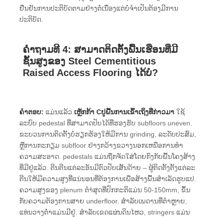
ຢືນຢັນການປະຕິບັດຕາມຢ່າງຕໍ່ເນື່ອງແຕ່ບໍ່ຈໍາເປັນຕ້ອງມີການ
ປະຕິບັດ.
ຄໍາຖາມທີ 4: ສາມາດຕິດຕັ້ງພື້ນເຮືອນທີ່ມີ
ຊັ້ນສູງຂອງ Steel Cementitious
Raised Access Flooring ໄດ້ບໍ?
ຄໍາຕອບ:
ແມ່ນແລ້ວ.
ເຫຼັກກ້າ Cປູພື້ນການເຂົ້າເຖິງທີ່ກ່າວມາ
ໃຊ້
ລະບົບ pedestal ທີ່ສາມາດປັບໄດ້ທີ່ຮອງຮັບ subfloors uneven.
ຂະບວນການຕິດຕັ້ງບໍ່ຮຽກຮ້ອງໃຫ້ມີການ grinding, ລະດັບປະສົມ,
ຫຼືການກະກຽມ subfloor ຢ່າງກວ້າງຂວາງນອກເຫນືອການທໍາ
ຄວາມສະອາດ. pedestals ແມ່ນຖືກຈັດໃສ່ໂດຍກົງກັບພື້ນໂຄງສ້າງ
ທີ່ມີຢູ່ແລ້ວ. ຕີນຕີນແຕ່ລະອັນມີຕົວປັບເສັ້ນດ້າຍ – ຜູ້ຕິດຕັ້ງຕັ້ງແຕ່ລະ
ຕີນໃຫ້ມີຄວາມສູງທີ່ແນ່ນອນທີ່ຕ້ອງການເພື່ອສ້າງພື້ນສໍາເລັດຮູບແປ.
ຄວາມສູງຂອງ plenum ຕໍາ່ສຸດທີ່ປົກກະຕິແມ່ນ 50-150mm, ຂຶ້ນ
ກັບຄວາມຕ້ອງການສາຍ underfloor. ສໍາລັບເພດານທີ່ຕໍ່າຫຼາຍ,
ແທ່ນວາງຕ່ໍາແມ່ນມີຢູ່. ສໍາລັບເຂດແຜ່ນດິນໄຫວ, stringers ແມ່ນ