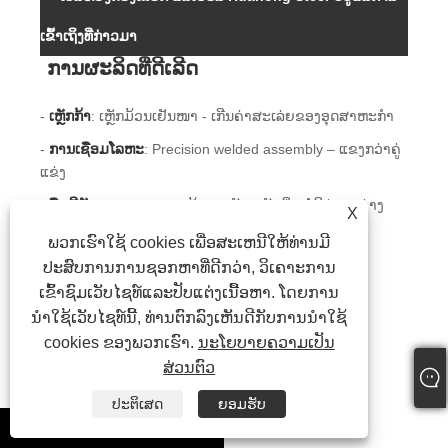
ເຂົ້າເຖິງທີ່ກ່າວມາ
ການຜະລິດທີ່ດີເລີດ
-
ເຫຼັກກ້າ
: ເຫຼັກມ້ວນເຢັນໜາ - ເກີນຄ່າສະເລ່ຍຂອງອຸດສາຫະກໍາ
-
ການເຊື່ອມໂລຫະ
: Precision welded assembly – ແຂງກວ່າຄູ່
ແຂ່ງ
-
ຕື່ມຊີມັງ
: ຄວາມຫນາແຫນ້ນສູງ, ບັນຈຸເຕັມທີ່ - ບໍ່ມີຊ່ອງຫວ່າງ
X
-
ຮາບພຽງ
: ≤0.5mm ຄວາມທົນທານ – ສໍາເລັດຮູບດີກວ່າ
ພວກເຮົາໃຊ້ cookies ເພື່ອສະເຫນີໃຫ້ທ່ານມີ
ປະສົບການການຊອກຫາທີ່ດີກວ່າ, ວິເຄາະການ
-
ການຄວບຄຸມ
: Huahong ແລະ Ouli ມາດຕະຖານຍີ່ຫໍ້ຄູ່
ເຂົ້າຊົມເວັບໄຊທ໌ແລະປັບແຕ່ງເນື້ອຫາ. ໂດຍການ
ນໍາໃຊ້ເວັບໄຊທ໌ນີ້, ທ່ານຕົກລົງເຫັນດີກັບການນໍາໃຊ້
ການຮັບປະກັນປະສິດທິພາບ
cookies ຂອງພວກເຮົາ.
ນະໂຍບາຍຄວາມເປັນ
ສ່ວນຕົວ
- ຄວາມອາດສາມາດໂຫຼດ: FS662 ກັບ FS2500 ແບບ
ປະຕິເສດ
ຍອມຮັບ
- ຕ້ານການສະຖິດ: 1×10⁶ – 1×10⁹ Ω, ຖາວອນ
whatsapp
- ລະດັບໄຟ: ປະເພດ A ບໍ່ຕິດໄຟ