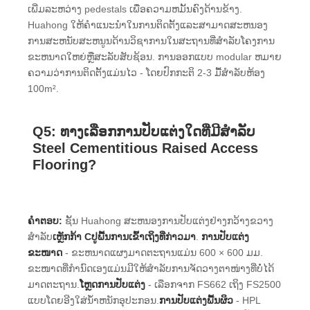
ເພີ່ມລະຫວ່າງ pedestals ເພື່ອຄວາມຫມັ້ນຄົງດ້ານຂ້າງ.
Huahong ໃຫ້ຄໍາແນະນໍາໃນການຕິດຕັ້ງແລະສາມາດສະຫນອງ
ການສະຫນັບສະຫນູນດ້ານວິຊາການໃນສະຖານທີ່ສໍາລັບໂຄງການ
ຂະຫນາດໃຫຍ່ຫຼືສະລັບສັບຊ້ອນ. ການອອກແບບ modular ຫມາຍ
ຄວາມວ່າການຕິດຕັ້ງແມ່ນໄວ - ໂດຍປົກກະຕິ 2-3 ມື້ສໍາລັບຫ້ອງ
100m².
Q5: ທາງເລືອກການປັບແຕ່ງໃດທີ່ມີສໍາລັບ
Steel Cementitious Raised Access
Flooring?
ຄໍາຕອບ:
ຊັ້ນ Huahong ສະຫນອງການປັບແຕ່ງຢ່າງກວ້າງຂວາງ
ສໍາລັບ
ເຫຼັກກ້າ Cປູພື້ນການເຂົ້າເຖິງທີ່ກ່າວມາ
.
ການປັບແຕ່ງ
ຂະໜາດ
- ຂະຫນາດແຜງມາດຕະຖານແມ່ນ 600 × 600 ມມ.
ຂະໜາດທີ່ກຳນົດເອງແມ່ນມີໃຫ້ສຳລັບການຈັດວາງຕາໜ່າງທີ່ບໍ່ໄດ້
ມາດຕະຖານ.
ໂຫຼດການປັບແຕ່ງ
- ເລືອກຈາກ FS662 ເຖິງ FS2500
ແບບໂດຍອີງໃສ່ນ້ໍາຫນັກອຸປະກອນ.
ການປັບແຕ່ງພື້ນຜິວ
- HPL