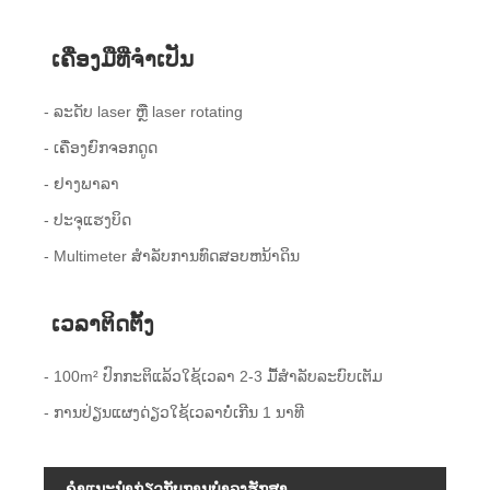
ເຄື່ອງມືທີ່ຈໍາເປັນ
- ລະດັບ laser ຫຼື laser rotating
- ເຄື່ອງຍົກຈອກດູດ
- ຢາງພາລາ
- ປະ​ຈຸ​ແຮງ​ບິດ​
- Multimeter ສໍາລັບການທົດສອບຫນ້າດິນ
ເວລາຕິດຕັ້ງ
- 100m² ປົກກະຕິແລ້ວໃຊ້ເວລາ 2-3 ມື້ສໍາລັບລະບົບເຕັມ
- ການປ່ຽນແຜງດ່ຽວໃຊ້ເວລາບໍ່ເກີນ 1 ນາທີ
ຄໍາແນະນໍາກ່ຽວກັບການບໍາລຸງຮັກສາ