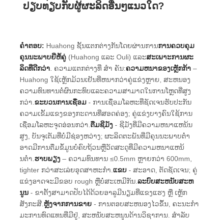
ປຽບທຽບກັບຜູ້ຜະລິດອື່ນໆແນວໃດ?
ຄໍາຕອບ:
Huahong ຊັ້ນແຕກຕ່າງກັນໂດຍຜ່ານການ
ການຄວບຄຸມ
ຄຸນນະພາບຍີ່ຫໍ້ຄູ່
(Huahong ແລະ Ouli) ແລະ
ສະ​ເພາະ​ການ​ຜະ​
ລິດ​ທີ່​ດີກ​ວ່າ​
. ຄວາມແຕກຕ່າງທີ່ ສຳ ຄັນ:
ຄວາມຫນາຂອງເຫຼັກກ້າ
–
Huahong ໃຊ້ເຫຼັກມ້ວນເຢັນທີ່ຫນາກວ່າຄູ່ແຂ່ງຫຼາຍ, ສະຫນອງ
ຄວາມທົນທານຕໍ່ຜົນກະທົບແລະຄວາມສາມາດໃນການໂຫຼດທີ່ສູງ
ກວ່າ.
ຂະບວນການເຊື່ອມ
- ການເຊື່ອມໂລຫະທີ່ຊັດເຈນຮັບປະກັນ
ຄວາມເຂັ້ມແຂງຂອງກະດານທີ່ສອດຄ່ອງ; ຄູ່ແຂ່ງບາງຄົນໃຊ້ການ
ເຊື່ອມໂລຫະຈຸດອ່ອນກວ່າ.
ຕື່ມຊີມັງ
- ຊີມັງທີ່ມີຄວາມຫນາແຫນ້ນ
ສູງ, ບັນຈຸເຕັມທີ່ບໍ່ມີຊ່ອງຫວ່າງ; ຜະລິດຕະພັນທີ່ມີຄຸນນະພາບຕ່ໍາ
ອາດມີການຕື່ມຂໍ້ມູນບໍ່ຄົບຖ້ວນຫຼືວັດສະດຸທີ່ມີຄວາມຫນາແຫນ້
ນຕ່ໍາ.
ຮາບພຽງ
– ຄວາມທົນທານ ≤0.5mm ຫຼາຍກວ່າ 600mm,
tighter ກວ່າສະເລ່ຍອຸດສາຫະກໍາ.
ແຂບ
- ສະອາດ, ຕັດຊັດເຈນ; ຄູ່
ແຂ່ງອາດຈະມີຂອບ rough ຫຼືບໍ່ສະເຫມີກັນ.
ລະບົບສະຫນັບສະຫ
ນູນ
- ຂາຕັ້ງສາມາດປັບໄດ້ດ້ວຍອາລູມີນຽມທີ່ແຂງແຮງ ຫຼື ເຫຼັກ
ສັງກະສີ.
ຫຼັງຈາກການຂາຍ
- ການ​ຕອບ​ສະ​ຫນອງ​ໄວ​ຂຶ້ນ​, ຄະ​ນະ​ກໍາ​
ມະ​ການ​ທົດ​ແທນ​ທີ່​ມີ​ຢູ່​, ສະ​ຫນັບ​ສະ​ຫນູນ​ດ້ານ​ວິ​ຊາ​ການ​. ສໍາລັບ