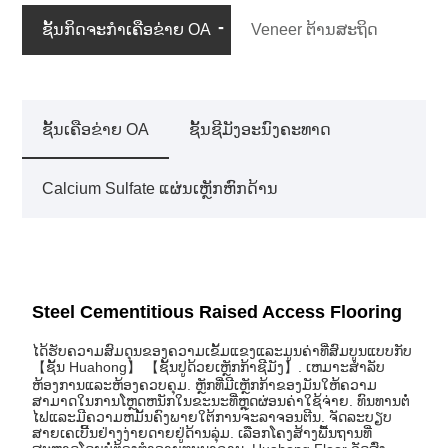
ຊັ້ນກິດຈະກໍາເຄືອຂ່າຍ OA
Veneer ຕ້ານສະຖິດ
ຊັ້ນເຄືອຂ່າຍ OA
ຊັ້ນຊີມັງອະນົງຄະທາດ
Calcium Sulfate ແຜ່ນເຫຼັກຫົກດ້ານ
Steel Cementitious Raised Access Flooring
ໄດ້ຮັບຄວາມສົມດຸນຂອງຄວາມເຂັ້ມແຂງແລະມູນຄ່າທີ່ສົມບູນແບບກັບ
【ຊັ້ນ Huahong】 【ຊັ້ນປູດ້ວຍເຫຼັກກ້າຊີມັງ】. ເຫມາະສໍາລັບ
ຫ້ອງການແລະຫ້ອງຄວບຄຸມ. ຫຼັກທີ່ມີເຫຼັກກ້າຂອງມັນໃຫ້ຄວາມ
ສາມາດໃນການໂຫຼດຫນັກໃນຂະນະທີ່ຫຼຸດຜ່ອນຄ່າໃຊ້ຈ່າຍ. ທົນທານຕໍ່
ໄຟແລະມີຄວາມຫມັ້ນຄົງພາຍໃຕ້ການຈະລາຈອນຕີນ. ຈັດລະບຽບ
ສາຍເຄເບີ້ນຢ່າງງ່າຍດາຍຢູ່ດ້ານລຸ່ມ. ເລືອກໂຄງສ້າງພື້ນຖານທີ່