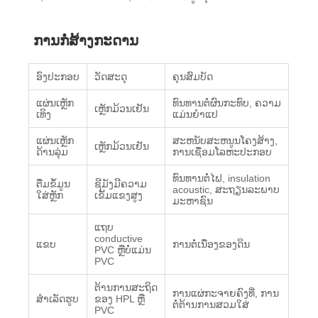
ການກໍ່ສ້າງກະດານ
ອົງປະກອບ
ວັດສະດຸ
ຄຸນສົມບັດ
ແຜ່ນເຫຼັກ
ທົນທານຕໍ່ຜົນກະທົບ, ຄວາມ
ເຫຼັກມ້ວນເຢັນ
ເທິງ
ແມ່ນຍໍາແປ
ແຜ່ນເຫຼັກ
ສະຫນັບສະຫນູນໂຄງສ້າງ,
ເຫຼັກມ້ວນເຢັນ
ດ້ານລຸ່ມ
ການເຊື່ອມໂລຫະປະກອບ
ທົນທານຕໍ່ໄຟ, insulation
ຕື່ມຂໍ້ມູນ
ຊີມັງມີຄວາມ
acoustic, ສະຖຽນລະພາບ
ໃສ່ຫຼັກ
ເຂັ້ມແຂງສູງ
ມະຫາຊົນ
ແຖບ
conductive
ແຂບ
ການຕໍ່ເນື່ອງຂອງດິນ
PVC ຫຼືບໍ່ແມ່ນ
PVC
ຕ້ານການສະຖິດ
ການແຜ່ກະຈາຍຄົງທີ່, ການ
ສໍາເລັດຮູບ
ຂອງ HPL ຫຼື
ຕໍ່ຕ້ານການສວມໃສ່
PVC