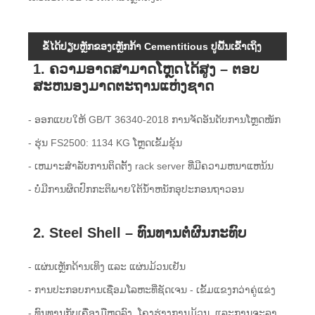
ຂໍ້ໄດ້ປຽບຫຼັກຂອງເຫຼັກກ້າ Cementitious ປູພື້ນເຂົ້າເຖິງ
1. ຄວາມອາດສາມາດໂຫຼດໄດ້ສູງ – ຕອບ
ສະຫນອງມາດຕະຖານແຫ່ງຊາດ
- ອອກແບບໃຫ້ GB/T 36340-2018 ການຈັດອັນດັບການໂຫຼດໜັກ
- ຮຸ່ນ FS2500: 1134 KG ໂຫຼດເຂັ້ມຂຸ້ນ
- ເຫມາະສໍາລັບການຕິດຕັ້ງ rack server ທີ່ມີຄວາມຫນາແຫນ້ນ
- ບໍ່ມີການຜິດປົກກະຕິພາຍໃຕ້ນ້ໍາຫນັກອຸປະກອນຖາວອນ
2. Steel Shell – ທົນທານຕໍ່ຜົນກະທົບ
- ແຜ່ນເຫຼັກດ້ານເທິງ ແລະ ແຜ່ນມ້ວນເຢັນ
- ການປະກອບການເຊື່ອມໂລຫະທີ່ຊັດເຈນ - ເຂັ້ມແຂງກວ່າຄູ່ແຂ່ງ
- ທົນ​ທານ​ກັບ​ເຄື່ອງ​ມື​ຫຼຸດ​ລົງ​, ໂຄງ​ຮ່າງ​ການ​ມ້ວນ​, ແລະ​ການ​ຈະ​ລາ​