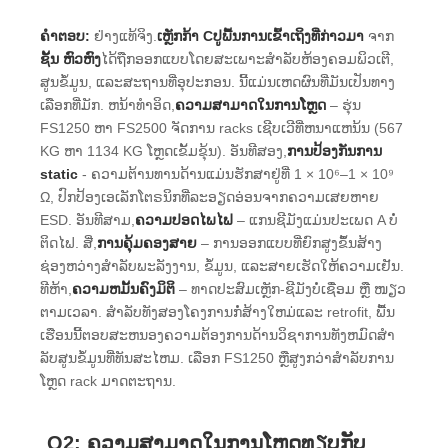
ຄໍາຕອບ:
ຢ່າງແທ້ຈິງ.
ເຫຼັກກ້າ Cປູພື້ນການເຂົ້າເຖິງທີ່ກ່າວມາ
ຈາກ
ຊັ້ນ ຫົວຫົງ
ໄດ້ຖືກອອກແບບໂດຍສະເພາະສໍາລັບຫ້ອງຄອມພິວເຕີ,
ສູນຂໍ້ມູນ, ແລະສະຖານທີ່ອຸປະກອນ. ນີ້ແມ່ນເຫດຜົນທີ່ມັນເປັນທາງ
ເລືອກທີ່ມັກ. ຫນ້າທໍາອິດ,
ຄວາມສາມາດໃນການໂຫຼດ
– ຮຸ່ນ
FS1250 ຫາ FS2500 ຈັດການ racks ເຊີບເວີທີ່ຫນາແຫນ້ນ (567
KG ຫາ 1134 KG ໂຫຼດເຂັ້ມຂຸ້ນ). ອັນທີສອງ,
ການປ້ອງກັນການ
static
- ຄວາມຕ້ານທານດ້ານແມ່ນຮັກສາຢູ່ທີ່ 1 × 10⁶–1 × 10⁹
Ω, ປົກປ້ອງເອເລັກໂຕຣນິກທີ່ລະອຽດອ່ອນຈາກຄວາມເສຍຫາຍ
ESD. ອັນທີສາມ,
ຄວາມ​ປອດ​ໄພ​ໄຟ​
– ແກນຊີມັງແມ່ນປະເພດ A ບໍ່
ຕິດໄຟ. ສີ່,
ການ​ຄຸ້ມ​ຄອງ​ສາຍ​
– ການ​ອອກ​ແບບ​ທີ່​ຍົກ​ສູງ​ຂຶ້ນ​ສ້າງ​
ຊ່ອງ​ຫວ່າງ​ສໍາ​ລັບ​ພະ​ລັງ​ງານ​, ຂໍ້​ມູນ​, ແລະ​ສາຍ​ເຮັດ​ໃຫ້​ຄວາມ​ເຢັນ​.
ທີຫ້າ,
ຄວາມຫມັ້ນຄົງມິຕິ
– ທາດປະສົມເຫຼັກ-ຊີມັງບໍ່ເຊື່ອມ ຫຼື ໜຽວ
ຕາມເວລາ. ສໍາລັບທັງສອງໂຄງການກໍ່ສ້າງໃຫມ່ແລະ retrofit, ພື້ນ
ເຮືອນນີ້ຕອບສະຫນອງຄວາມຕ້ອງການດ້ານວິຊາການທັງຫມົດສໍາ
ລັບສູນຂໍ້ມູນທີ່ທັນສະໄຫມ. ເລືອກ FS1250 ຫຼືສູງກວ່າສໍາລັບການ
ໂຫຼດ rack ມາດຕະຖານ.
Q2: ຄວາມສາມາດໃນການໂຫຼດທຽບກັບ