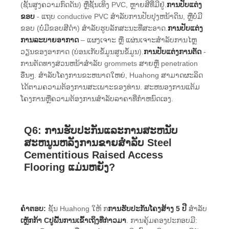
(ຊັ້ນສູງຄວາມກົດດັນ) ຫຼືຊັ້ນເທິງ PVC, ຫຼາຍສີທີ່ມີຢູ່.
ການປັບແຕ່ງ
ຂອບ
- ແຖບ conductive PVC ສໍາລັບການປັບປຸງຫນ້າດິນ, ຫຼືບໍ່ມີ
ຂອບ (ບໍ່ມີຂອບສີດໍາ) ສໍາລັບຮູບລັກສະນະທີ່ສະອາດ.
ການປັບແຕ່ງ
ການລະບາຍອາກາດ
– ແຜງເຈາະ ຫຼື ແຜ່ນເຈາະສໍາລັບການໄຫຼ
ວຽນຂອງອາກາດ (ບ່ອນເກັບຂໍ້ມູນສູນຂໍ້ມູນ).
ການປັບແຕ່ງການຕັດ
-
ການຕັດທາງສ່ວນຫນ້າສໍາລັບ grommets ສາຍຫຼື penetration
ອື່ນໆ. ສໍາລັບໂຄງການຂະຫນາດໃຫຍ່, Huahong ສາມາດຜະລິດ
ໄດ້ຕາມຄວາມຕ້ອງການສະເພາະຂອງທ່ານ. ສະຫນອງການແຕ້ມ
ໂຄງການຫຼືຄວາມຕ້ອງການສໍາລັບລາຄາທີ່ກໍາຫນົດເອງ.
Q6: ການຮັບປະກັນແລະການສະຫນັບ
ສະຫນູນຫລັງການຂາຍສໍາລັບ Steel
Cementitious Raised Access
Flooring ແມ່ນຫຍັງ?
ຄໍາຕອບ:
ຊັ້ນ Huahong ໃຫ້ ກ
ການຮັບປະກັນໂຄງສ້າງ 5 ປີ
ສໍາລັບ
ເຫຼັກກ້າ Cປູພື້ນການເຂົ້າເຖິງທີ່ກ່າວມາ
. ການຄຸ້ມຄອງປະກອບມີ: