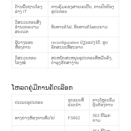
ດ້ານພື້ນຖານໂຄງ
ການຄຸ້ມຄອງສາຍເຄເບີ້ນ, ການປົກປ້ອງ
ລ່າງ IT
ອຸປະກອນ
ວິສະວະກອນສິ່ງ
ອໍານວຍຄວາມ
ທົນທານຕໍ່ໄຟ, ທົນທານຕໍ່ໄລຍະຍາວ
ສະດວກ
ຜູ້ວາງແຜນ
reconfiguration ປ່ຽນແປງໄດ້, ຮູບ
ຫ້ອງການ
ລັກສະນະທີ່ສະອາດ
ວິສະວະກອນ
ສະຫນັບສະຫນູນອຸປະກອນທີ່ຫມັ້ນຄົງ,
ໂຮງໝໍ
ບໍາລຸງຮັກສາງ່າຍ
ໂຫລດຄູ່ມືການຄັດເລືອກ
ຮູບແບບທີ່
ການໂຫຼດເຂັ້ມ
ປະເພດອຸປະກອນ
ແນະນໍາ
ຂຸ້ນຕ້ອງການ
363 ກິ​ໂລກ​
ທາງຍ່າງຫ້ອງການທົ່ວໄປ
FS662
ຣາມ