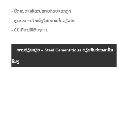
- ຍົກກະດານທີ່ເສຍຫາຍດ້ວຍຈອກດູດ
- ຫຼຸດກະດານໃໝ່ລົງໃສ່ບ່ອນເປີດດຽວກັນ
- ບໍ່​ມີ​ເຄື່ອງ​ມື​ທີ່​ຕ້ອງ​ການ​
ການປຽບທຽບ – Steel Cementitious ທຽບກັບປະເພດຊັ້ນ
ຄຸນສ
ອື່ນໆ
ຄວາ
ສາມ
ໃນກ
ໂຫຼດ
ການ
ອັນດ
ຄວາ
ຕ້າ
ຜົນກ