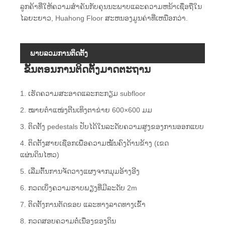
ລູກຄ້າທີ່ໃຫ້ຄວາມສໍາຄັນກັບຄຸນນະພາບແລະຄວາມຫນ້າເຊື່ອຖືໃນ
ໄລຍະຍາວ, Huahong Floor ສະຫນອງມູນຄ່າທີ່ເຫນືອກວ່າ.
ພາບລວມການຕິດຕັ້ງ
ຂັ້ນຕອນການຕິດຕັ້ງມາດຕະຖານ
1. ເຮັດຄວາມສະອາດແລະກະກຽມ subfloor
2. ໝາຍຕໍາແໜ່ງຕີນເທິງຕາຂ່າຍ 600×600 ມມ
3. ຕິດຕັ້ງ pedestals ປັບໄດ້ໃນລະດັບຄວາມສູງຂອງການອອກແບບ
4. ຕິດຕັ້ງສາຍເຊືອກເພື່ອຄວາມໝັ້ນຄົງດ້ານຂ້າງ (ເຂດ
ແຜ່ນດິນໄຫວ)
5. ເລີ່ມຕົ້ນການຈັດວາງແຜງຈາກມຸມອ້າງອີງ
6. ກວດເບິ່ງຄວາມຮາບພຽງທີ່ມີລະດັບ 2m
7. ຕິດຕັ້ງການຕັດຂອບ ແລະທາງລາດທາງເຂົ້າ
8. ກວດສອບຄວາມຕໍ່ເນື່ອງຂອງດິນ