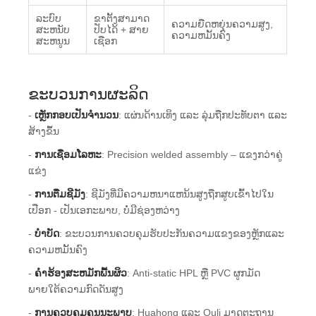
ລະບົບ
ຂາຕັ້ງສາມາດ
ຄວາມຍືດຫຍຸ່ນຄວາມສູງ,
ສະຫນັບ
ປັບໄດ້ + ສາຍ
ຄວາມຫມັ້ນຄົງ
ສະຫນູນ
ເຊືອກ
ຂະບວນການຜະລິດ
-
ເຫຼັກກອບເປັນຈໍານວນ
: ແຜ່ນດ້ານເທິງ ແລະ ລຸ່ມຖືກປະທັບຕາ ແລະ
ສ້າງຂຶ້ນ
-
ການເຊື່ອມໂລຫະ
: Precision welded assembly – ແຂງກວ່າຄູ່
ແຂ່ງ
-
ການຕື່ມຊີມັງ
: ຊີມັງທີ່ມີຄວາມຫນາແຫນ້ນສູງຖືກສູບເຂົ້າໄປໃນ
ເປືອກ - ເປັນເອກະພາບ, ບໍ່ມີຊ່ອງຫວ່າງ
-
ບຳບັດ
: ຂະບວນການຄວບຄຸມຮັບປະກັນຄວາມແຂງຂອງຫຼັກແລະ
ຄວາມຫມັ້ນຄົງ
-
ຄໍາຮ້ອງສະຫມັກພື້ນຜິວ
: Anti-static HPL ຫຼື PVC ຜູກມັດ
ພາຍໃຕ້ຄວາມກົດດັນສູງ
-
ການຄວບຄຸມຄຸນນະພາບ
: Huahong ແລະ Ouli ມາດຕະຖານ