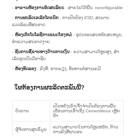
-
ອາຄານຫ້ອງການອັດສະລິຍະ
- ສາຍ​ໄຟ​ໃຕ້​ພື້ນ​, reconfigurable​
-
ການຜະລິດເອເລັກໂຕຣນິກ
- ການປົກປ້ອງ ESD, ສະພາບ
ແວດລ້ອມທີ່ສະອາດ
-
ຫ້ອງ​ເຕັກ​ໂນ​ໂລ​ຊີ​ການ​ແພດ​ໂຮງ​ຫມໍ​
- ອຸ​ປະ​ກອນ​ສະ​ຫນັບ​ສະ​ຫນູນ​,
ທໍາ​ຄວາມ​ສະ​ອາດ​ງ່າຍ​
-
ຊັ້ນການຊື້ຂາຍທາງດ້ານການເງິນ
- ຄວາມ​ສາ​ມາດ​ໂຫຼດ​ສູງ​, ສໍາ​
ເລັດ​ຮູບ​ເປັນ​ມື​ອາ​ຊີບ​
-
ຫ້ອງທົດລອງ
- ຄົງທີ່, ຮາບພຽງ, ທົນທານຕໍ່ສານເຄມີ
ໃຜຕ້ອງການຜະລິດຕະພັນນີ້?
ເປັນ​ຫຍັງ​ເຂົາ​ເຈົ້າ​ຈໍາ​ເປັນ​ຕ້ອງ​ການ​ພື້ນ​
ບົດບາດ
ເຮືອນ​ການ​ເຂົ້າ​ເຖິງ Cementitious ເຫຼັກ
ກ້າ
ຄວາມສາມາດໃນການໂຫຼດຫນັກ, ຕ້ານ
ຜູ້ຈັດການສູນຂໍ້ມູນ
ການຄົງທີ່ຖາວອນ