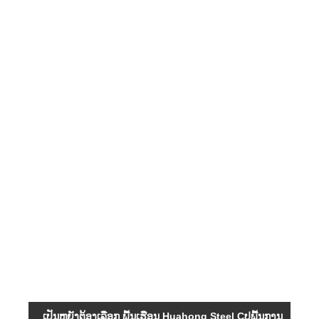
ສນວ
ສຽງ
ຄວາ
ຕ້າ
ຕໍ່ຄ
ຊຸ່ມຊ
ຕ້ານ
ສະຖ
ຊີວິ
ບໍລິ
ດີທີ່
ລັບ
ເປັນຫຍັງຕ້ອງເລືອກ ພື້ນເຮືອນ Huahong Steel Cປູພື້ນການ