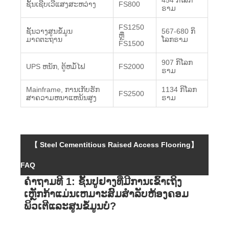
454 ກິ​ໂລກ​
ຊັ້ນເຊີບເວີແສງສະຫວ່າງ
FS800
ຣາມ
FS1250
ຊັ້ນວາງສູນຂໍ້ມູນ
567-680 ກິ​
ຫຼື
ມາດຕະຖານ
ໂລກ​ຣາມ
FS1500
907 ກິ​ໂລກ​
UPS ຫນັກ, ຕູ້ຫມໍ້ໄຟ
FS2000
ຣາມ
Mainframe, ການເກັບຮັກ
1134 ກິ​ໂລກ​
FS2500
ສາຄວາມຫນາແຫນ້ນສູງ
ຣາມ
【 Steel Cementitious Raised Access Flooring】
FAQ
ຄໍາຖາມທີ 1: ຊັ້ນປູຢາງທີ່ມີການເຂົ້າເຖິງ
ເຫຼັກກ້າແມ່ນເຫມາະສົມສໍາລັບຫ້ອງຄອມ
ພິວເຕີແລະສູນຂໍ້ມູນບໍ?