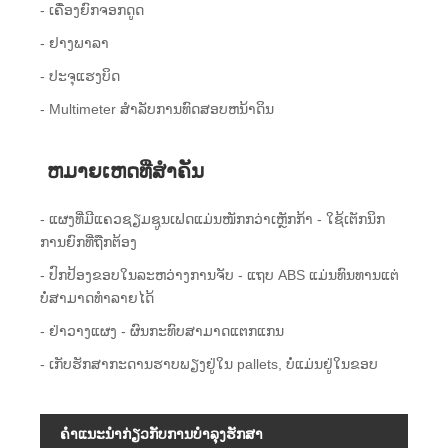
- ເຄື່ອງຍົກຈອກດູດ
- ຢາງພາລາ
- ປະ​ຈຸ​ແຮງ​ບິດ​
- Multimeter ສໍາລັບການທົດສອບຫນ້າດິນ
ຫມາຍເຫດທີ່ສໍາຄັນ
- ແຜງທີ່ມີແຄວຊຽມຊູນເຟດແມ່ນໜັກກວ່າເຫຼັກກ້າ - ໃຊ້ເຕັກນິກ
ການຍົກທີ່ຖືກຕ້ອງ
- ປົກປ້ອງຂອບໃນລະຫວ່າງການຈັບ - ແຖບ ABS ແມ່ນທົນທານແຕ່
ບໍ່ສາມາດທໍາລາຍໄດ້
- ຢ່າວາງແຜງ - ຜົນກະທົບສາມາດແຕກແກນ
- ເກັບຮັກສາກະດານຮາບພຽງຢູ່ໃນ pallets, ບໍ່ແມ່ນຢູ່ໃນຂອບ
ຄໍາແນະນໍາກ່ຽວກັບການບໍາລຸງຮັກສາ