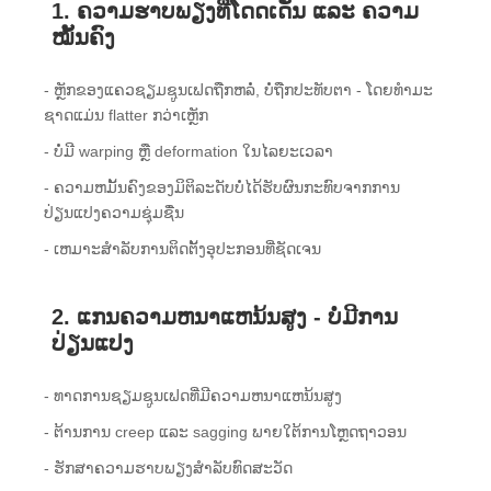
1. ຄວາມຮາບພຽງທີ່ໂດດເດັ່ນ ແລະ ຄວາມ
ໝັ້ນຄົງ
- ຫຼັກຂອງແຄວຊຽມຊູນເຟດຖືກຫລໍ່, ບໍ່ຖືກປະທັບຕາ - ໂດຍທໍາມະ
ຊາດແມ່ນ flatter ກວ່າເຫຼັກ
- ບໍ່ມີ warping ຫຼື deformation ໃນໄລຍະເວລາ
- ຄວາມຫມັ້ນຄົງຂອງມິຕິລະດັບບໍ່ໄດ້ຮັບຜົນກະທົບຈາກການ
ປ່ຽນແປງຄວາມຊຸ່ມຊື່ນ
- ເຫມາະສໍາລັບການຕິດຕັ້ງອຸປະກອນທີ່ຊັດເຈນ
2. ແກນຄວາມຫນາແຫນ້ນສູງ - ບໍ່ມີການ
ປ່ຽນແປງ
- ທາດການຊຽມຊູນເຟດທີ່ມີຄວາມຫນາແຫນ້ນສູງ
- ຕ້ານການ creep ແລະ sagging ພາຍໃຕ້ການໂຫຼດຖາວອນ
- ຮັກສາຄວາມຮາບພຽງສໍາລັບທົດສະວັດ