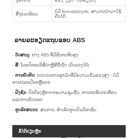
ບໍ່ມີ formaldehyde, ສາມາດນໍາມາໃຊ້
ສິ່ງແວດລ້ອມ
ຄືນໄດ້
ລາຍລະອຽດແຖບຂອບ ABS
-
ວັດສະດຸ
: ຢາງ ABS ທີ່ມີຜົນກະທົບສູງ
-
ສີ
: ໂດຍ​ປົກ​ກະ​ຕິ​ສີ​ດໍາ​ຫຼື​ສີ​ຂີ້​ເຖົ່າ (ປັບ​ແຕ່ງ​ໄດ້​)
-
ການຍຶດຕິດ
: ຂະບວນການຜູກມັດທີ່ມີຄວາມເຂັ້ມແຂງສູງ - ບໍ່ມີ
ການປອກເປືອກຫຼືແຕກ
-
ຟັງຊັນ
: ປົກປ້ອງຫຼັກຈາກຄວາມຊຸ່ມຊື່ນ, ການກະທົບກະເທືອນ,
ແລະການຕັດຂອບ
-
ຮູບລັກສະນະ
: ສະອາດ, ສໍາເລັດຮູບເປັນມືອາຊີບ
ຂໍ້ໄດ້ປຽບຫຼັກ