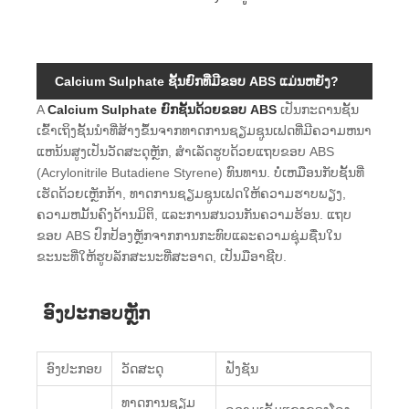
Calcium Sulphate ຊັ້ນຍົກທີ່ມີຂອບ ABS ແມ່ນຫຍັງ?
A
Calcium Sulphate ຍົກຊັ້ນດ້ວຍຂອບ ABS
ເປັນກະດານຊັ້ນ
ເຂົ້າເຖິງຊັ້ນນໍາທີ່ສ້າງຂຶ້ນຈາກທາດການຊຽມຊູນເຟດທີ່ມີຄວາມຫນາ
ແຫນ້ນສູງເປັນວັດສະດຸຫຼັກ, ສໍາເລັດຮູບດ້ວຍແຖບຂອບ ABS
(Acrylonitrile Butadiene Styrene) ທົນທານ. ບໍ່ເຫມືອນກັບຊັ້ນທີ່
ເຮັດດ້ວຍເຫຼັກກ້າ, ທາດການຊຽມຊູນເຟດໃຫ້ຄວາມຮາບພຽງ,
ຄວາມຫມັ້ນຄົງດ້ານມິຕິ, ແລະການສນວນກັນຄວາມຮ້ອນ. ແຖບ
ຂອບ ABS ປົກປ້ອງຫຼັກຈາກການກະທົບແລະຄວາມຊຸ່ມຊື່ນໃນ
ຂະນະທີ່ໃຫ້ຮູບລັກສະນະທີ່ສະອາດ, ເປັນມືອາຊີບ.
ອົງປະກອບຫຼັກ
ອົງປະກອບ
ວັດສະດຸ
ຟັງຊັນ
ທາດການຊຽມ