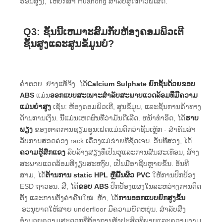
ຮ້ອນສູງ), ໃຫ້ປຶກສາ Huahong ສໍາລັບສູດກາວພິເສດ.
Q3: ຊັ້ນນີ້ເຫມາະສົມກັບຫ້ອງຄອມພິວເຕີ
ຊັ້ນສູງແລະສູນຂໍ້ມູນບໍ?
ຄໍາຕອບ: ຢ່າງແທ້ຈິງ. ໄດ້
Calcium Sulphate ຍົກຊັ້ນດ້ວຍຂອບ
ABS
ແມ່ນ
ອອກແບບສະເພາະສໍາລັບສະພາບແວດລ້ອມທີ່ມີຄວາມ
ແມ່ນຍໍາສູງ
ເຊັ່ນ: ຫ້ອງຄອມພິວເຕີ, ສູນຂໍ້ມູນ, ແລະຊັ້ນການຄ້າທາງ
ດ້ານການເງິນ. ນີ້ແມ່ນເຫດຜົນທີ່ວ່າມັນດີເລີດ. ຫນ້າທໍາອິດ, ໄດ້
ຮາບ
ພຽງ
ຂອງທາດການຊຽມຊູນເຟດແມ່ນດີກວ່າຊັ້ນເຫຼັກ - ສໍາຄັນສໍາ
ລັບການສອດຄ່ອງ rack ເຄື່ອງແມ່ຂ່າຍທີ່ຊັດເຈນ. ອັນທີສອງ, ໄດ້
ຄວາມ​ຮູ້​ສຶກ​ແຂງ​
ລົບລ້າງສຽງທີ່ເປັນຮູແລະການສັ່ນສະເທືອນ, ສ້າງ
ສະພາບແວດລ້ອມທີ່ງຽບສະຫງົບ, ເປັນມືອາຊີບຫຼາຍຂຶ້ນ. ອັນທີ
ສາມ, ໄດ້
ຕ້ານການ static HPL ຫຼືພື້ນຜິວ PVC
ໃຫ້ການປົກປ້ອງ
ESD ຖາວອນ. ສີ່, ໄດ້
ຂອບ ABS
ປົກປ້ອງແຜງໃນລະຫວ່າງການຕິດ
ຕັ້ງ ແລະການຕັ້ງຄ່າຄືນໃໝ່. ຫ້າ, ໄດ້
ການ​ອອກ​ແບບ​ຍົກ​ສູງ​ຂຶ້ນ​
ອະນຸຍາດໃຫ້ສາຍ underfloor ມີຄວາມຍືດຫຍຸ່ນ. ສໍາລັບສິ່ງ
ອໍານວຍຄວາມສະດວກທີ່ຕ້ອງການທັງປະສິດທິພາບແລະຄວາມງາມ