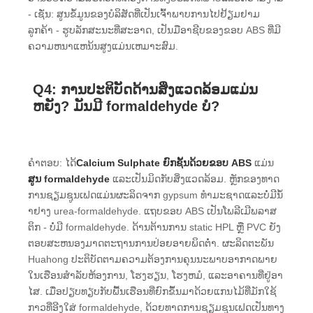
- ເຊັ່ນ: ສູນຂໍ້ມູນຂອງບໍລິສັດທີ່ເປັນເຈົ້າພາບການໄປຢ້ຽມຢາມ
ລູກຄ້າ - ຮູບລັກສະນະທີ່ສະອາດ, ເປັນມືອາຊີບຂອງຂອບ ABS ທີ່ມີ
ຄວາມຫນາແຫນ້ນສູງແມ່ນເຫມາະສົມ.
Q4: ການປະຕິບັດດ້ານສິ່ງແວດລ້ອມແມ່ນ
ຫຍັງ? ມັນມີ formaldehyde ບໍ?
ຄໍາຕອບ: ໄດ້
Calcium Sulphate ຍົກຊັ້ນດ້ວຍຂອບ ABS
ແມ່ນ
ສູນ formaldehyde
ແລະເປັນມິດກັບສິ່ງແວດລ້ອມ. ຫຼັກຂອງທາດ
ການຊຽມຊູນເຟດແມ່ນຜະລິດຈາກ gypsum ທໍາມະຊາດແລະບໍ່ມີນ້ໍ
າຢາງ urea-formaldehyde. ແຖບຂອບ ABS ເປັນໂພລີເມີພລາສ
ຕິກ - ບໍ່ມີ formaldehyde. ດ້ານຕ້ານການ static HPL ຫຼື PVC ຍັງ
ຕອບສະຫນອງມາດຕະຖານການປ່ອຍອາຍພິດຕ່ໍາ. ຜະ​ລິດ​ຕະ​ພັນ
Huahong ປະ​ຕິ​ບັດ​ຕາມ​ຄວາມ​ຕ້ອງ​ການ​ຄຸນ​ນະ​ພາບ​ອາ​ກາດ​ພາຍ​
ໃນ​ເຮືອນ​ສໍາ​ລັບ​ຫ້ອງ​ການ​, ໂຮງ​ຮຽນ​, ໂຮງ​ຫມໍ​, ແລະ​ອາ​ຄານ​ທີ່​ຢູ່​ອາ​
ໄສ​. ເມື່ອປຽບທຽບກັບພື້ນເຮືອນທີ່ຍົກຂຶ້ນມາດ້ວຍແກນໄມ້ທີ່ມັກໃຊ້
ກາວທີ່ອີງໃສ່ formaldehyde, ດ້ວຍທາດການຊຽມຊູນເຟດເປັນທາງ