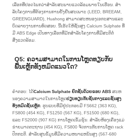
ເລືອກທີ່ປອດໄພກວ່າສໍາລັບສະພາບແວດລ້ອມພາຍໃນເຮືອນ. ສໍາ
ລັບໂຄງການທີ່ຕ້ອງການການຢັ້ງຢືນສະເພາະ (LEED, BREEAM,
GREENGUARD), Huahong ສາມາດສະຫນອງເອກະສານແລະ
ບົດລາຍງານການທົດສອບ. ນີ້ເຮັດໃຫ້ຊັ້ນສູງ Calcium Sulphate ທີ່
ມີ ABS Edge ເປັນທາງເລືອກທີ່ມັກສໍາລັບໂຄງການທີ່ມີສະຕິຕໍ່
ສິ່ງແວດລ້ອມ.
Q5: ຄວາມສາມາດໃນການໂຫຼດທຽບກັບ
ພື້ນເຫຼັກທັງຫມົດແນວໃດ?
ຄໍາຕອບ: ໄດ້
Calcium Sulphate ຍົກຊັ້ນດ້ວຍຂອບ ABS
ສະຫ
ນອງຄວາມສາມາດໃນການໂຫຼດ
ປຽບທຽບກັບຊັ້ນກາງແລະຊັ້ນສູງ
ທັງຫມົດຊັ້ນເຫຼັກ
. ຮູບແບບທີ່ມີຢູ່ປະກອບມີ FS662 (363 KG),
FS800 (454 KG), FS1250 (567 KG), FS1500 (680 KG),
ແລະ FS2000 (907 KG) ການໂຫຼດເຂັ້ມຂຸ້ນ. ສໍາລັບຫ້ອງເຄື່ອງແມ່
ຂ່າຍມາດຕະຖານ (454 KG), FS800 ຈັດການກັບການໂຫຼດ rack
ປົກກະຕິ. ສໍາລັບສູນຂໍ້ມູນທີ່ມີຄວາມຫນາແຫນ້ນສູງ (567-680