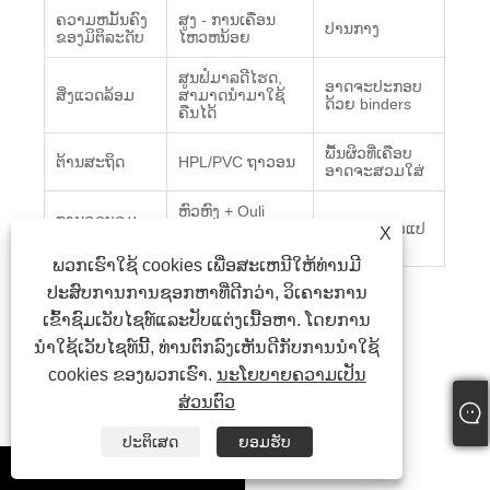
ຄວາມຫມັ້ນຄົງ
ສູງ - ການເຄື່ອນ
ປານກາງ
ຂອງມິຕິລະດັບ
ໄຫວຫນ້ອຍ
ສູນຟໍມາລດີໄຮດ,
ອາດ​ຈະ​ປະ​ກອບ​
ສິ່ງແວດລ້ອມ
ສາມາດນຳມາໃຊ້
ດ້ວຍ binders​
ຄືນໄດ້
ພື້ນຜິວທີ່ເຄືອບ
ຕ້ານສະຖິດ
HPL/PVC ຖາວອນ
ອາດຈະສວມໃສ່
ຫົວຫົງ + Ouli
ການຄວບຄຸມ
ມາດຕະຖານທີ່ເຄັ່ງ
ຍີ່ຫໍ້ດຽວ, ຕົວແປ
X
ຍີ່ຫໍ້ຄູ່
ຄັດ
ພວກເຮົາໃຊ້ cookies ເພື່ອສະເຫນີໃຫ້ທ່ານມີ
ປະສົບການການຊອກຫາທີ່ດີກວ່າ, ວິເຄາະການ
ເຂົ້າຊົມເວັບໄຊທ໌ແລະປັບແຕ່ງເນື້ອຫາ. ໂດຍການ
ນໍາໃຊ້ເວັບໄຊທ໌ນີ້, ທ່ານຕົກລົງເຫັນດີກັບການນໍາໃຊ້
ບໍລິການປະຕູດຽວ
cookies ຂອງພວກເຮົາ.
ນະໂຍບາຍຄວາມເປັນ
ສ່ວນຕົວ
- ການ​ແນະ​ນໍາ​ການ​ຄັດ​ເລືອກ​ຜະ​ລິດ​ຕະ​ພັນ​
ປະຕິເສດ
ຍອມຮັບ
- ການຄິດໄລ່ການໂຫຼດ ແລະ ການອອກແບບລະບົບ
whatsapp