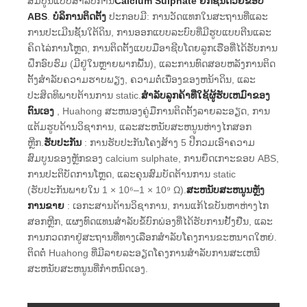
ສົມບູນແບບສໍາລັບການ
Calcium Sulphate ຍົກຊັ້ນດ້ວຍຂອບ
ABS
.
ບໍລິການຕິດຕັ້ງ
ປະກອບມີ: ການວັດແທກໃນສະຖານທີ່ແລະ
ການປະເມີນຊັ້ນໃຕ້ດິນ, ການອອກແບບລະບົບທີ່ມີຮູບແບບຕີນແລະ
ຄິດໄລ່ການໂຫຼດ, ການຕິດຕັ້ງແບບມືອາຊີບໂດຍລູກເຮືອທີ່ໄດ້ຮັບການ
ຝຶກອົບຮົມ (ມີຢູ່ໃນຫຼາຍພາກພື້ນ), ແລະການທົດສອບຫລັງການຕິດ
ຕັ້ງສໍາລັບຄວາມຮາບພຽງ, ຄວາມຕໍ່ເນື່ອງຂອງຫນ້າດິນ, ແລະ
ປະສິດທິພາບຕ້ານການ static.
ສໍາລັບລູກຄ້າທີ່ໃຊ້ຜູ້ຮັບເຫມົາຂອງ
ຕົນເອງ
, Huahong ສະຫນອງຄູ່ມືການຕິດຕັ້ງລາຍລະອຽດ, ການ
ແຕ້ມຮູບດ້ານວິຊາການ, ແລະສະຫນັບສະຫນູນຫ່າງໄກສອກ
ຫຼີກ.
ຮັບປະກັນ
: ການຮັບປະກັນໂຄງສ້າງ 5 ປີກວມເອົາຄວາມ
ສົມບູນຂອງຫຼັກຂອງ calcium sulphate, ການຍຶດເກາະຂອບ ABS,
ການປະຕິບັດການໂຫຼດ, ແລະຄຸນສົມບັດຕ້ານການ static
(ຮັບປະກັນພາຍໃນ 1 × 10⁶–1 × 10⁹ Ω).
ສະຫນັບສະຫນູນຫຼັງ
ການຂາຍ
: ເອກະສານດ້ານວິຊາການ, ການແກ້ໄຂບັນຫາຫ່າງໄກ
ສອກຫຼີກ, ແຜງທົດແທນສໍາລັບຂໍ້ບົກພ່ອງທີ່ໄດ້ຮັບການຢັ້ງຢືນ, ແລະ
ການກວດກາຢູ່ສະຖານທີ່ທາງເລືອກສໍາລັບໂຄງການຂະຫນາດໃຫຍ່.
ຕິດຕໍ່ Huahong ທີ່ມີລາຍລະອຽດໂຄງການສໍາລັບການສະເຫນີ
ສະຫນັບສະຫນູນທີ່ກໍາຫນົດເອງ.