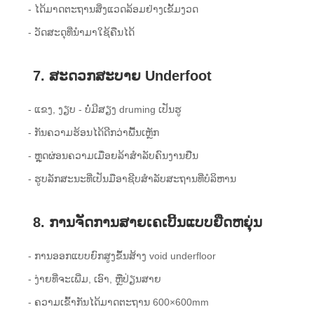
- ໄດ້ມາດຕະຖານສິ່ງແວດລ້ອມຢ່າງເຂັ້ມງວດ
- ວັດສະດຸທີ່ນຳມາໃຊ້ຄືນໄດ້
7. ສະດວກສະບາຍ Underfoot
- ແຂງ, ງຽບ - ບໍ່ມີສຽງ druming ເປັນຮູ
- ກັນຄວາມຮ້ອນໄດ້ດີກວ່າພື້ນເຫຼັກ
- ຫຼຸດຜ່ອນຄວາມເມື່ອຍລ້າສໍາລັບຄົນງານຢືນ
- ຮູບລັກສະນະທີ່ເປັນມືອາຊີບສໍາລັບສະຖານທີ່ບໍລິຫານ
8. ການຈັດການສາຍເຄເບີ້ນແບບຍືດຫຍຸ່ນ
- ການ​ອອກ​ແບບ​ຍົກ​ສູງ​ຂຶ້ນ​ສ້າງ void underfloor​
- ງ່າຍທີ່ຈະເພີ່ມ, ເອົາ, ຫຼືປ່ຽນສາຍ
- ຄວາມເຂົ້າກັນໄດ້ມາດຕະຖານ 600×600mm