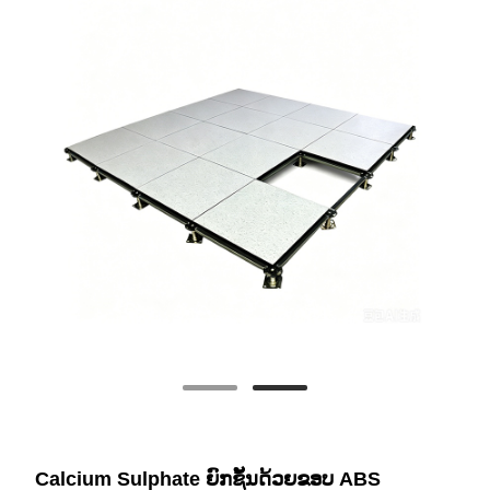
Calcium Sulphate ຍົກຊັ້ນດ້ວຍຂອບ ABS