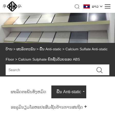
ລາວ
ບ້ານ
>
ຜະລິດຕະພັນ
>
ພື້ນ Anti-static
>
Calcium Sulfate Anti-static
Floor
> Calcium Sulphate ຍົກຊັ້ນດ້ວຍຂອບ ABS
ຜະລິດຕະພັນທັງຫມົດ
ພື້ນ Anti-static
ອະລູມິນຽມໂລຫະປະສົມຊັ້ນຕ້ານການສະຖິດ