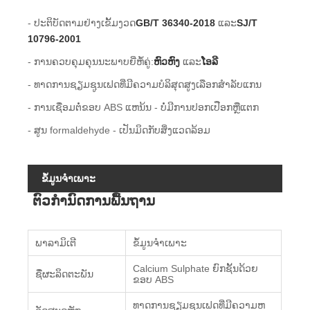
- ປະຕິບັດຕາມຢ່າງເຂັ້ມງວດ
GB/T 36340-2018
ແລະ
SJ/T
10796-2001
- ການ​ຄວບ​ຄຸມ​ຄຸນ​ນະ​ພາບ​ຍີ່​ຫໍ້​ຄູ່​:
ຫົວຫົງ
ແລະ
ໂອລີ
- ທາດການຊຽມຊູນເຟດທີ່ມີຄວາມບໍລິສຸດສູງເລືອກສໍາລັບແກນ
- ການ​ເຊື່ອມ​ຕໍ່​ຂອບ ABS ແຫນ້ນ - ບໍ່​ມີ​ການ​ປອກ​ເປືອກ​ຫຼື​ແຕກ​
- ສູນ formaldehyde - ເປັນມິດກັບສິ່ງແວດລ້ອມ
ຂໍ້ມູນຈໍາເພາະ
ຕົວກໍານົດການພື້ນຖານ
ພາລາມິເຕີ
ຂໍ້ມູນຈໍາເພາະ
Calcium Sulphate ຍົກຊັ້ນດ້ວຍ
ຊື່ຜະລິດຕະພັນ
ຂອບ ABS
ທາດການຊຽມຊູນເຟດທີ່ມີຄວາມຫ