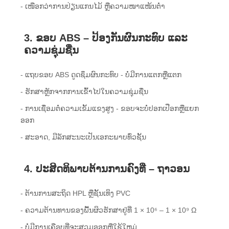
- ເໜືອກວ່າການປ່ຽນແກນໄມ້ ຫຼືຄວາມໜາແໜ້ນຕໍ່າ
3. ຂອບ ABS – ປ້ອງກັນຜົນກະທົບ ແລະ
ຄວາມຊຸ່ມຊື່ນ
- ແຖບຂອບ ABS ດູດຊຶມຜົນກະທົບ - ບໍ່ມີການແຕກຫຼືແຕກ
- ຮັກສາຫຼັກຈາກການເຂົ້າໄປໃນຄວາມຊຸ່ມຊື່ນ
- ການ​ເຊື່ອມ​ຕໍ່​ຄວາມ​ເຂັ້ມ​ແຂງ​ສູງ - ຂອບ​ຈະ​ບໍ່​ປອກ​ເປືອກ​ຫຼື​ແຍກ​
ອອກ​
- ສະອາດ, ມີລັກສະນະເປັນເອກະພາບທົ່ວຊັ້ນ
4. ປະສິດທິພາບຕ້ານການຄົງທີ່ – ຖາວອນ
- ຕ້ານການສະຖິດ HPL ຫຼືຊັ້ນເທິງ PVC
- ຄວາມຕ້ານທານຂອງພື້ນຜິວຮັກສາຢູ່ທີ່ 1 × 10⁶ – 1 × 10⁹ Ω
- ບໍ່​ມີ​ການ​ເຄືອບ​ທີ່​ຈະ​ສວມ​ອອກ​ຫຼື​ໃຊ້​ໃຫມ່​