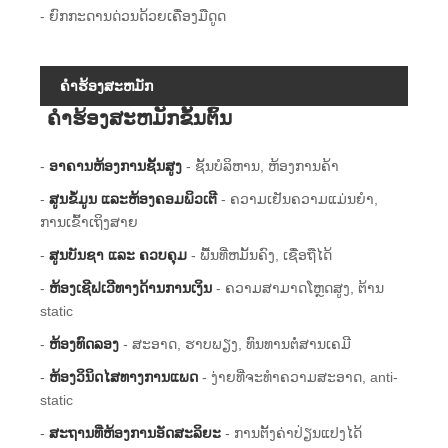
- ຍົກກະດານດ່ວນດ້ວຍເຄື່ອງມືດູດ
ຄໍາຮ້ອງສະຫມັກ
ຄໍາຮ້ອງສະຫມັກຂັ້ນຕົ້ນ
-
ອາຄານຫ້ອງການຊັ້ນສູງ
- ຊັ້ນບໍລິຫານ, ຫ້ອງການຄ້າ
-
ສູນຂໍ້ມູນ ແລະຫ້ອງຄອມພິວເຕີ
- ຄວາມເຢັນຄວາມແມ່ນຍໍາ,
ການເຂົ້າເຖິງສາຍ
-
ສູນບັນຊາ ແລະ ຄວບຄຸມ
- ພື້ນ​ທີ່​ຫມັ້ນ​ຄົງ​, ເຊື່ອ​ຖື​ໄດ້​
-
ຫ້ອງເຊີຟເວີທາງດ້ານການເງິນ
- ຄວາມ​ສາ​ມາດ​ໂຫຼດ​ສູງ​, ຕ້ານ
static​
-
ຫ້ອງທົດລອງ
- ສະອາດ, ຮາບພຽງ, ທົນທານຕໍ່ສານເຄມີ
-
ຫ້ອງວິນິດໄສທາງການແພດ
- ງ່າຍ​ທີ່​ຈະ​ທໍາ​ຄວາມ​ສະ​ອາດ​, anti-
static​
-
ສະຖານທີ່ຫ້ອງການອັດສະລິຍະ
- ການ​ຕັ້ງ​ຄ່າ​ປ່ຽນ​ແປງ​ໄດ້​