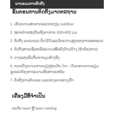
ພາບລວມການຕິດຕັ້ງ
ຂັ້ນຕອນການຕິດຕັ້ງມາດຕະຖານ
1. ເຮັດຄວາມສະອາດແລະກະກຽມ subfloor
2. ໝາຍຕໍາແໜ່ງຕີນເທິງຕາຂ່າຍ 600×600 ມມ
3. ຕິດຕັ້ງ pedestals ປັບໄດ້ໃນລະດັບຄວາມສູງຂອງການອອກແບບ
4. ຕິດຕັ້ງສາຍເຊືອກເພື່ອຄວາມໝັ້ນຄົງດ້ານຂ້າງ (ຖ້າຕ້ອງການ)
5. ວາງແຜງເລີ່ມຕົ້ນຈາກມຸມອ້າງອີງ
6. ກວດເບິ່ງຄວາມຮາບພຽງຢູ່ລະດັບ 2m – ດ້ວຍທາດການຊຽມ
ຊູນເຟດຕ້ອງການຄວາມທົນທານແຫນ້ນ
7. ຕິດຕັ້ງການຕັດຂອບ ແລະທາງລາດທາງເຂົ້າ
ເຄື່ອງມືທີ່ຈໍາເປັນ
- ລະດັບ laser ຫຼື laser rotating