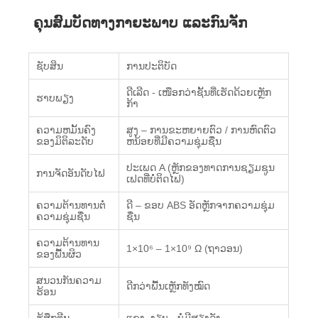
ຄຸນສົມບັດທາງກາຍະພາບ ແລະກົນຈັກ
ຊັບສິນ
ການປະຕິບັດ
ດີເລີດ - ເໜືອກວ່າຊັ້ນທີ່ເຮັດດ້ວຍເຫຼັກ
ຮາບພຽງ
ກ້າ
ຄວາມຫມັ້ນຄົງ
ສູງ – ການ​ຂະ​ຫຍາຍ​ຕົວ / ການ​ຫົດ​ຕົວ​
ຂອງມິຕິລະດັບ
ຫນ້ອຍ​ທີ່​ມີ​ຄວາມ​ຊຸ່ມ​ຊື່ນ​
ປະເພດ A (ຫຼັກຂອງທາດການຊຽມຊູນ
ການຈັດອັນດັບໄຟ
ເຟດທີ່ບໍ່ຕິດໄຟ)
ຄວາມຕ້ານທານຕໍ່
ດີ – ຂອບ ABS ອັດຫຼັກຈາກຄວາມຊຸ່ມ
ຄວາມຊຸ່ມຊື່ນ
ຊື່ນ
ຄວາມຕ້ານທານ
1×10⁶ – 1×10⁹ Ω (ຖາວອນ)
ຂອງພື້ນຜິວ
ສນວນກັນຄວາມ
ດີກວ່າພື້ນເຫຼັກທັງໝົດ
ຮ້ອນ
ຮູ້ສຶກຕີນ
ແຂງ, ງຽບ - ບໍ່ມີສຽງດັງ