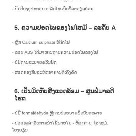
- ປົກປ້ອງອຸປະກອນເອເລັກໂຕຣນິກທີ່ລະອຽດອ່ອນ
5. ຄວາມປອດໄພຂອງໄຟໄຫມ້ – ລະດັບ A
- ຫຼັກ Calcium sulphate ບໍ່ຕິດໄຟ
- ຂອບ ABS ໄດ້ມາດຕະຖານຄວາມປອດໄພຂອງໄຟ
- ບໍ່ມີການລະບາຍຄວັນພິດ
- ສອດຄ່ອງກັບລະຫັດອາຄານທີ່ເຄັ່ງຄັດ
6. ເປັນມິດກັບສິ່ງແວດລ້ອມ – ສູນຟໍມາລດີ
ໄຮດ
- ບໍ່ມີ formaldehyde ຫຼືການປ່ອຍອາຍພິດອັນຕະລາຍ
- ປອດໄພສໍາລັບການນໍາໃຊ້ພາຍໃນ - ຫ້ອງການ, ໂຮງຫມໍ,
ໂຮງຮຽນ