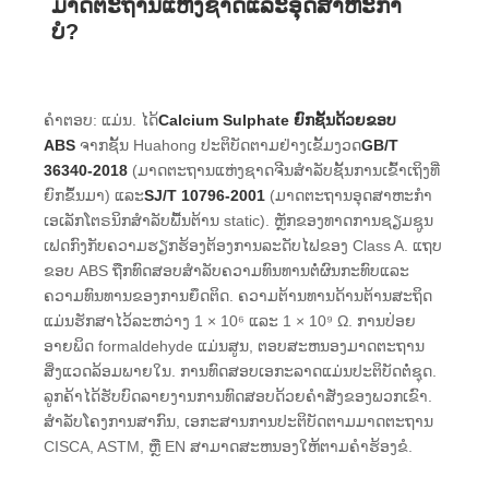
ມາດຕະຖານແຫ່ງຊາດແລະອຸດສາຫະກໍາ
ບໍ?
ຄໍາຕອບ: ແມ່ນ. ໄດ້
Calcium Sulphate ຍົກຊັ້ນດ້ວຍຂອບ
ABS
ຈາກຊັ້ນ Huahong ປະຕິບັດຕາມຢ່າງເຂັ້ມງວດ
GB/T
36340-2018
(ມາດຕະຖານແຫ່ງຊາດຈີນສໍາລັບຊັ້ນການເຂົ້າເຖິງທີ່
ຍົກຂຶ້ນມາ) ແລະ
SJ/T 10796-2001
(ມາດຕະຖານອຸດສາຫະກໍາ
ເອເລັກໂຕຣນິກສໍາລັບພື້ນຕ້ານ static). ຫຼັກຂອງທາດການຊຽມຊູນ
ເຟດກົງກັບຄວາມຮຽກຮ້ອງຕ້ອງການລະດັບໄຟຂອງ Class A. ແຖບ
ຂອບ ABS ຖືກທົດສອບສໍາລັບຄວາມທົນທານຕໍ່ຜົນກະທົບແລະ
ຄວາມທົນທານຂອງການຍຶດຕິດ. ຄວາມຕ້ານທານດ້ານຕ້ານສະຖິດ
ແມ່ນຮັກສາໄວ້ລະຫວ່າງ 1 × 10⁶ ແລະ 1 × 10⁹ Ω. ການປ່ອຍ
ອາຍພິດ formaldehyde ແມ່ນສູນ, ຕອບສະຫນອງມາດຕະຖານ
ສິ່ງແວດລ້ອມພາຍໃນ. ການທົດສອບເອກະລາດແມ່ນປະຕິບັດຕໍ່ຊຸດ.
ລູກຄ້າໄດ້ຮັບບົດລາຍງານການທົດສອບດ້ວຍຄໍາສັ່ງຂອງພວກເຂົາ.
ສໍາລັບໂຄງການສາກົນ, ເອກະສານການປະຕິບັດຕາມມາດຕະຖານ
CISCA, ASTM, ຫຼື EN ສາມາດສະຫນອງໃຫ້ຕາມຄໍາຮ້ອງຂໍ.