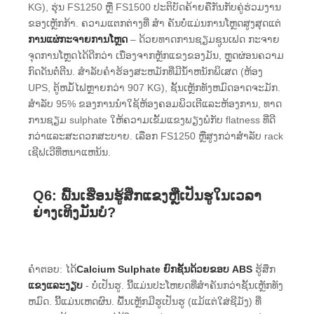
KG), ຮຸ່ນ FS1250 ຫຼື FS1500 ປະຕິບັດຄ້າຍຄືກັນກັບຄູ່ຮ່ວມງານ
ຂອງເຫຼັກກ້າ. ຄວາມແຕກຕ່າງທີ່ ສຳ ຄັນບໍ່ແມ່ນການໂຫຼດສູງສຸດແຕ່
ການແຜ່ກະຈາຍການໂຫຼດ
– ດ້ວຍທາດການຊຽມຊູນເຟດ ກະຈາຍ
ຈຸດການໂຫຼດໄດ້ດີກວ່າ ເນື່ອງຈາກຫຼັກແຂງຂອງມັນ, ຫຼຸດຜ່ອນຄວາມ
ກົດດັນຕໍ່ຕີນ. ສໍາລັບຄໍາຮ້ອງສະຫມັກທີ່ມີນ້ໍາຫນັກພິເສດ (ຫ້ອງ
UPS, ຕູ້ຫມໍ້ໄຟຫຼາຍກວ່າ 907 KG), ຊັ້ນເຫຼັກທັງຫມົດອາດຈະມັກ.
ສໍາລັບ 95% ຂອງການນໍາໃຊ້ຫ້ອງຄອມພິວເຕີແລະຫ້ອງການ, ທາດ
ການຊຽມ sulphate ໃຫ້ຄວາມເຂັ້ມແຂງພຽງພໍກັບ flatness ທີ່ດີ
ກວ່າແລະສະດວກສະບາຍ. ເລືອກ FS1250 ຫຼືສູງກວ່າສໍາລັບ rack
ເຊີຟເວີທີ່ຫນາແຫນ້ນ.
Q6: ພື້ນເຮືອນຮູ້ສຶກແຂງຫຼືເປັນຮູໃນເວລາ
ຍ່າງເທິງມັນບໍ?
ຄໍາຕອບ: ໄດ້
Calcium Sulphate ຍົກຊັ້ນດ້ວຍຂອບ ABS
ຮູ້ສຶກ
ແຂງແລະງຽບ
- ບໍ່​ເປັນ​ຮູ​. ນີ້ແມ່ນປະໂຫຍດທີ່ສໍາຄັນກວ່າຊັ້ນເຫຼັກທັງ
ຫມົດ. ນີ້ແມ່ນເຫດຜົນ. ພື້ນເຫຼັກມີຮູເປັນຮູ (ແມ້ແຕ່ໃສ່ຊີມັງ) ທີ່