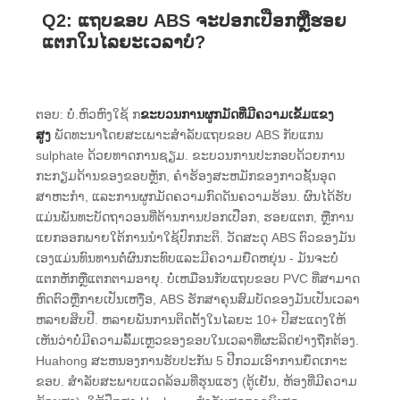
Q2: ແຖບຂອບ ABS ຈະປອກເປືອກຫຼືຮອຍ
ແຕກໃນໄລຍະເວລາບໍ?
ຕອບ: ບໍ່.ຫົວຫົງໃຊ້ ກ
ຂະບວນການຜູກມັດທີ່ມີຄວາມເຂັ້ມແຂງ
ສູງ
ພັດທະນາໂດຍສະເພາະສໍາລັບແຖບຂອບ ABS ກັບແກນ
sulphate ດ້ວຍທາດການຊຽມ. ຂະບວນການປະກອບດ້ວຍການ
ກະກຽມດ້ານຂອງຂອບຫຼັກ, ຄໍາຮ້ອງສະຫມັກຂອງກາວຊັ້ນອຸດ
ສາຫະກໍາ, ແລະການຜູກມັດຄວາມກົດດັນຄວາມຮ້ອນ. ຜົນໄດ້ຮັບ
ແມ່ນພັນທະບັດຖາວອນທີ່ຕ້ານການປອກເປືອກ, ຮອຍແຕກ, ຫຼືການ
ແຍກອອກພາຍໃຕ້ການນໍາໃຊ້ປົກກະຕິ. ວັດສະດຸ ABS ຕົວຂອງມັນ
ເອງແມ່ນທົນທານຕໍ່ຜົນກະທົບແລະມີຄວາມຍືດຫຍຸ່ນ - ມັນຈະບໍ່
ແຕກຫັກຫຼືແຕກຕາມອາຍຸ. ບໍ່ເຫມືອນກັບແຖບຂອບ PVC ທີ່ສາມາດ
ຫົດຕົວຫຼືກາຍເປັນເຫງື່ອ, ABS ຮັກສາຄຸນສົມບັດຂອງມັນເປັນເວລາ
ຫລາຍສິບປີ. ຫລາຍພັນການຕິດຕັ້ງໃນໄລຍະ 10+ ປີສະແດງໃຫ້
ເຫັນວ່າບໍ່ມີຄວາມລົ້ມເຫຼວຂອງຂອບໃນເວລາທີ່ຜະລິດຢ່າງຖືກຕ້ອງ.
Huahong ສະຫນອງການຮັບປະກັນ 5 ປີກວມເອົາການຍຶດເກາະ
ຂອບ. ສໍາລັບສະພາບແວດລ້ອມທີ່ຮຸນແຮງ (ຕູ້ເຢັນ, ຫ້ອງທີ່ມີຄວາມ