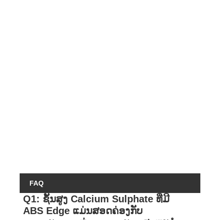
ສນວ
ຄວາ
ຄວາ
ທານຕ
ຊຸ່ມຊ
ນ້ຳໜ
ສິ່ງ
ດີທີ່
ລັບ
FAQ
Q1: ຊັ້ນສູງ Calcium Sulphate ທີ່ມີ
ABS Edge ແມ່ນສອດຄ່ອງກັບ