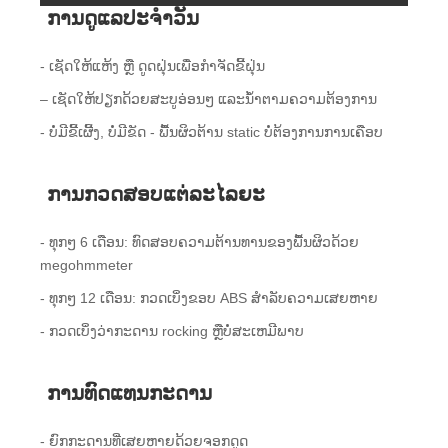
ການດູແລປະຈໍາວັນ
- ເຊັດໃຫ້ແຫ້ງ ຫຼື ດູດຝຸ່ນເພື່ອກຳຈັດຂີ້ຝຸ່ນ
– ເຊັດໃຫ້ປຽກດ້ວຍສະບູອ່ອນໆ ແລະນໍ້າຕາມຄວາມຕ້ອງການ
- ບໍ່ມີຂີ້ເຜີ້ງ, ບໍ່ມີຂັດ - ພື້ນຜິວຕ້ານ static ບໍ່ຕ້ອງການການເຄືອບ
ການກວດສອບແຕ່ລະໄລຍະ
- ທຸກໆ 6 ເດືອນ: ທົດສອບຄວາມຕ້ານທານຂອງພື້ນຜິວດ້ວຍ
megohmmeter
- ທຸກໆ 12 ເດືອນ: ກວດເບິ່ງຂອບ ABS ສໍາລັບຄວາມເສຍຫາຍ
- ກວດ​ເບິ່ງ​ວ່າ​ກະ​ດານ rocking ຫຼື​ບໍ່​ສະ​ເຫມີ​ພາບ​
ການທົດແທນກະດານ
- ຍົກກະດານທີ່ເສຍຫາຍດ້ວຍຈອກດູດ