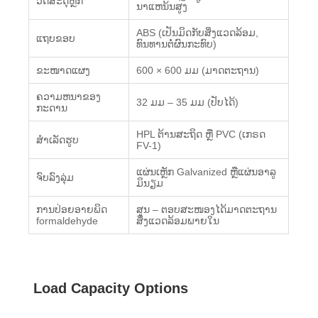
ວັດສະດຸຫຼັກ
ນາແຫນ້ນສູງ
ABS (ເປັນມິດກັບສິ່ງແວດລ້ອມ,
ແຖບຂອບ
ທົນທານຕໍ່ຜົນກະທົບ)
ຂະໜາດແຜງ
600 × 600 ມມ (ມາດຕະຖານ)
ຄວາມຫນາຂອງ
32 ມມ – 35 ມມ (ປັບໄດ້)
ກະດານ
HPL ຕ້ານສະຖິດ ຫຼື PVC (ເກຣດ
ສໍາເລັດຮູບ
FV-1)
ແຜ່ນເຫຼັກ Galvanized ຫຼືແຜ່ນອາລູ
ຈົບລົງລຸ່ມ
ມິນຽມ
ການປ່ອຍອາຍພິດ
ສູນ – ຕອບສະໜອງໄດ້ມາດຕະຖານ
formaldehyde
ສິ່ງແວດລ້ອມພາຍໃນ
Load Capacity Options