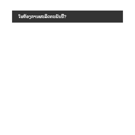
ໃຜຕ້ອງການຜະລິດຕະພັນນີ້?
ບົດ
ຜູ້ຈ
ຂໍ້ມູນ
ຜູ້ຈ
ສະຖາ
ຫ້ອ
ວິສ
ໂຮງ
ຜູ້ອ
ການ