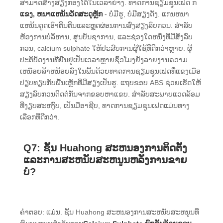
ສາມາດສ້າງສຽງກອງໄດ້ໃນເວລາຍ່າງ. ທາດການຊຽມຊູນເຟດ ກ
ແຂງ, ຫນາແຫນ້ນວັດສະດຸຫຼັກ
- ບໍ່ມີຮູ, ບໍ່ມີສຽງດັງ. ແກນຫນາ
ແຫນ້ນດູດເອົາຕີນຕີນແລະຫຼຸດຜ່ອນການສົ່ງສຽງລົບກວນ. ສໍາ​ລັບ​
ຫ້ອງ​ການ​ບໍ​ລິ​ຫານ​, ສູນ​ບັນ​ຊາ​ການ​, ແລະ​ຊ່ອງ​ໃດ​ຫນຶ່ງ​ທີ່​ມີ​ສິ່ງ​ລົບ​
ກວນ​, calcium sulphate ໃຫ້​ປະ​ສົບ​ການ​ຜູ້​ໃຊ້​ທີ່​ດີກ​ວ່າ​ຫຼາຍ​. ຜູ້
ປະຕິບັດງານທີ່ຢືນຢູ່ເປັນເວລາຫຼາຍຊົ່ວໂມງຍັງລາຍງານຄວາມ
ເຫນື່ອຍລ້າຫນ້ອຍລົງໃນພື້ນດ້ວຍທາດການຊຽມຊູນເຟດທີ່ແຂງເມື່ອ
ປຽບທຽບກັບພື້ນເຫຼັກທີ່ມີສຽງເປັນຮູ. ແຖບຂອບ ABS ຊ່ວຍເຮັດໃຫ້
ສຽງລົບກວນຕິດຕໍ່ກັນຈາກຂອບຫາແຂບ. ສໍາລັບສະພາບແວດລ້ອມ
ທີ່ງຽບສະຫງົບ, ເປັນມືອາຊີບ, ທາດການຊຽມຊູນເຟດແມ່ນທາງ
ເລືອກທີ່ດີກວ່າ.
Q7: ຊັ້ນ Huahong ສະຫນອງການຕິດຕັ້ງ
ແລະການສະຫນັບສະຫນູນຫລັງການຂາຍ
ບໍ?
ຄໍາຕອບ: ແມ່ນ. ຊັ້ນ Huahong ສະຫນອງການສະຫນັບສະຫນູນທີ່