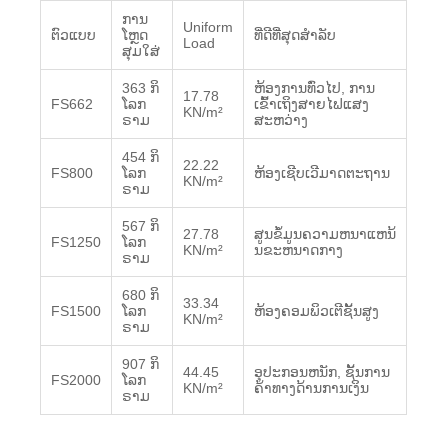
ການ
Uniform
ຕົວແບບ
ໂຫຼດ
ທີ່ດີທີ່ສຸດສໍາລັບ
Load
ສຸມໃສ່
363 ກິ​
ຫ້ອງການທົ່ວໄປ, ການ
17.78
FS662
ໂລກ​
ເຂົ້າເຖິງສາຍໄຟແສງ
KN/m²
ຣາມ
ສະຫວ່າງ
454 ກິ​
22.22
FS800
ໂລກ​
ຫ້ອງເຊີບເວີມາດຕະຖານ
KN/m²
ຣາມ
567 ກິ​
27.78
ສູນຂໍ້ມູນຄວາມຫນາແຫນ້
FS1250
ໂລກ​
KN/m²
ນຂະຫນາດກາງ
ຣາມ
680 ກິ​
33.34
FS1500
ໂລກ​
ຫ້ອງຄອມພິວເຕີຊັ້ນສູງ
KN/m²
ຣາມ
907 ກິ​
44.45
ອຸປະກອນຫນັກ, ຊັ້ນການ
FS2000
ໂລກ​
KN/m²
ຄ້າທາງດ້ານການເງິນ
ຣາມ