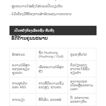
- ຫຼຸດກະດານໃໝ່ລົງໃສ່ບ່ອນເປີດດຽວກັນ
- ບໍ່ມີເຄື່ອງມືທີ່ຕ້ອງການສໍາລັບແຜງມາດຕະຖານ
ເປັນຫຍັງຕ້ອງເລືອກຊັ້ນ ຫົວຫົງ
ຂໍ້ດີດ້ານຄຸນນະພາບ
ຊັ້ນ Huahong
ລັກສະນະ
ຄູ່ແຂ່ງທົ່ວໄປ
(Huahong / Ouli)
ຄວາມບໍລິສຸດ
ຕົວປ່ຽນແປງ,
ເລືອກຄວາມບໍລິສຸດ
ຂອງແຄຊຽມ
ອາດຈະໃຊ້ຊັ້ນ
ສູງ
ຊູນເຟດ
ຮຽນຕ່ໍາ
ອາດຈະປອກ
ການຜູກມັດ
ກາວທີ່ມີຄວາມເຂັ້ມ
ເປືອກຫຼືແຕກຕາມ
ຂອບ ABS
ແຂງສູງ, ຖາວອນ
ເວລາ
ດີ, ແຕ່ອາດຈະ
ຮາບພຽງ
ທີ່ດີເລີດ, ແກນຫລໍ່
ແຕກຕ່າງກັນ