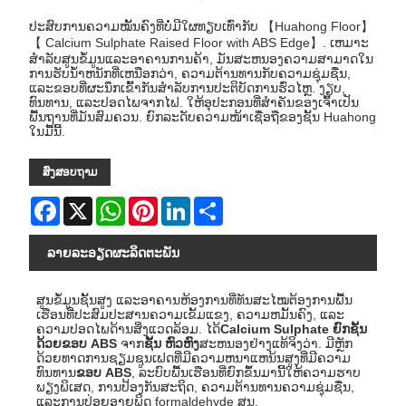
ປະສົບການຄວາມໝັ້ນຄົງທີ່ບໍ່ມີໃຜທຽບເທົ່າກັບ 【Huahong Floor】
【 Calcium Sulphate Raised Floor with ABS Edge】. ເຫມາະ
ສໍາລັບສູນຂໍ້ມູນແລະອາຄານການຄ້າ, ມັນສະຫນອງຄວາມສາມາດໃນ
ການຮັບນ້ໍາຫນັກທີ່ເຫນືອກວ່າ, ຄວາມຕ້ານທານກັບຄວາມຊຸ່ມຊື່ນ,
ແລະຂອບທີ່ຜະນຶກເຂົ້າກັນສໍາລັບການປະຕິບັດການຮົ່ວໄຫຼ. ງຽບ,
ທົນທານ, ແລະປອດໄພຈາກໄຟ. ໃຫ້ອຸປະກອນທີ່ສໍາຄັນຂອງເຈົ້າເປັນ
ພື້ນຖານທີ່ມັນສົມຄວນ. ຍົກລະດັບຄວາມໜ້າເຊື່ອຖືຂອງຊັ້ນ Huahong
ໃນມື້ນີ້.
ສົ່ງສອບຖາມ
Facebook
X
WhatsApp
Pinterest
LinkedIn
Share
ລາຍ​ລະ​ອຽດ​ຜະ​ລິດ​ຕະ​ພັນ
ສູນຂໍ້ມູນຊັ້ນສູງ ແລະອາຄານຫ້ອງການທີ່ທັນສະໄໝຕ້ອງການພື້ນ
ເຮືອນທີ່ປະສົມປະສານຄວາມເຂັ້ມແຂງ, ຄວາມຫມັ້ນຄົງ, ແລະ
ຄວາມປອດໄພດ້ານສິ່ງແວດລ້ອມ. ໄດ້
Calcium Sulphate ຍົກຊັ້ນ
ດ້ວຍຂອບ ABS
ຈາກ
ຊັ້ນ ຫົວຫົງ
ສະຫນອງຢ່າງແທ້ຈິງວ່າ. ມີຫຼັກ
ດ້ວຍທາດການຊຽມຊູນເຟດທີ່ມີຄວາມຫນາແຫນ້ນສູງທີ່ມີຄວາມ
ທົນທານ
ຂອບ ABS
, ລະບົບພື້ນເຮືອນທີ່ຍົກຂຶ້ນມານີ້ໃຫ້ຄວາມຮາບ
ພຽງພິເສດ, ການປ້ອງກັນສະຖິດ, ຄວາມຕ້ານທານຄວາມຊຸ່ມຊື່ນ,
ແລະການປ່ອຍອາຍພິດ formaldehyde ສູນ.