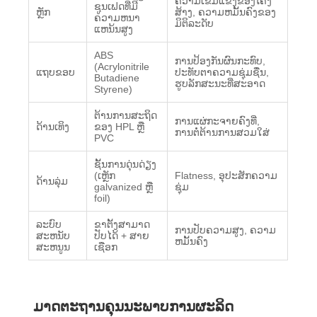
ຄວາມເຂັ້ມແຂງຂອງໂຄງ
ຊູນເຟດທີ່ມີ
ຫຼັກ
ສ້າງ, ຄວາມຫມັ້ນຄົງຂອງ
ຄວາມຫນາ
ມິຕິລະດັບ
ແຫນ້ນສູງ
ABS
ການປ້ອງກັນຜົນກະທົບ,
(Acrylonitrile
ແຖບຂອບ
ປະທັບຕາຄວາມຊຸ່ມຊື່ນ,
Butadiene
ຮູບລັກສະນະທີ່ສະອາດ
Styrene)
ຕ້ານການສະຖິດ
ການແຜ່ກະຈາຍຄົງທີ່,
ດ້ານເທິງ
ຂອງ HPL ຫຼື
ການຕໍ່ຕ້ານການສວມໃສ່
PVC
ຊັ້ນການດຸ່ນດ່ຽງ
(ເຫຼັກ
Flatness, ອຸປະສັກຄວາມ
ດ້ານລຸ່ມ
galvanized ຫຼື
ຊຸ່ມ
foil)
ລະບົບ
ຂາຕັ້ງສາມາດ
ການປັບຄວາມສູງ, ຄວາມ
ສະຫນັບ
ປັບໄດ້ + ສາຍ
ຫມັ້ນຄົງ
ສະຫນູນ
ເຊືອກ
ມາດຕະຖານຄຸນນະພາບການຜະລິດ