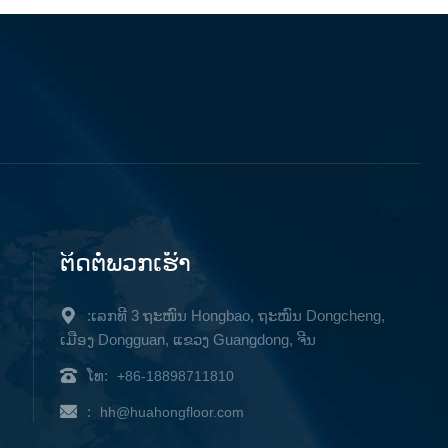
ຕິດ​ຕໍ່​ພວກ​ເຮົາ
:ເລກທີ 3 ຖະໜົນ Hongbao, ຖະໜົນ Dongcheng,
ເມືອງ Dongguan, ແຂວງ Guangdong, ຈີນ
ໂທ:
+86-18898711810
:
hh@huahongfloor.com