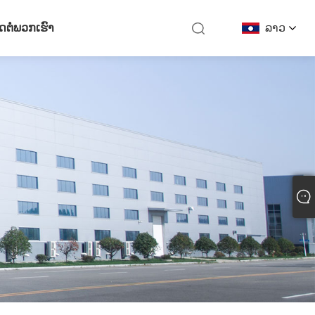
ິດຕໍ່ພວກເຮົາ
ລາວ