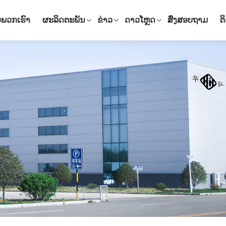
ບພວກເຮົາ
ຜະລິດຕະພັນ
ຂ່າວ
ດາວໂຫຼດ
ສົ່ງສອບຖາມ
ຕ