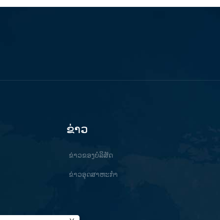
ຂ່າວ
ຂ່າວຂອງບໍລິສັດ
ຂ່າວອຸດສາຫະກໍາ