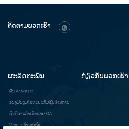
ຕິດ​ຕາມ​ພວກ​ເຮົາ
ຜະລິດຕະພັນ
ກ່ຽວກັບພວກເຮົາ
ພື້ນ Anti-static
ອະລູມິນຽມໂລຫະປະສົມຊັ້ນຕ້ານການ
ສະຖິດ
ຊັ້ນກິດຈະກໍາເຄືອຂ່າຍ OA
Veneer ຕ້ານສະຖິດ