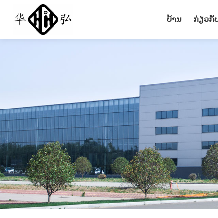
ບ້ານ
ກ່ຽວກັ